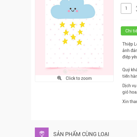
Chi t
Thiệp L
ảnh đá
điệp yê
Quý khá
tiến hà
Click to zoom
Dịch vụ
giỏ hoa
Xin tha
SẢN PHẨM CÙNG LOẠI