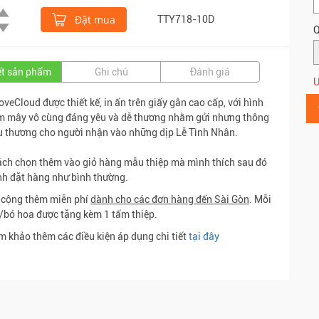
Đặt mua
TTY718-10D
Q
iết sản phẩm
Ghi chú
Đánh giá
Ư
oveCloud được thiết kế, in ấn trên giấy gân cao cấp, với hình
m mây vô cùng đáng yêu và dễ thương nhằm gửi nhưng thông
u thương cho người nhận vào những dịp Lễ Tình Nhân.
ch chọn thêm vào giỏ hàng mẫu thiệp mà mình thích sau đó
nh đặt hàng như bình thường.
 cộng thêm miễn phí
dành cho các đơn hàng đến Sài Gòn
. Mỗi
/bó hoa được tặng kèm 1 tấm thiệp.
m khảo thêm các điều kiện áp dụng chi tiết
tại đây