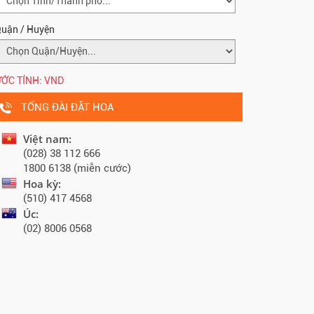
uận / Huyện
ỚC TÍNH:
VND
TỔNG ĐÀI ĐẶT HOA
Việt nam:
(028) 38 112 666
1800 6138 (miễn cước)
Hoa kỳ:
(510) 417 4568
Úc:
(02) 8006 0568