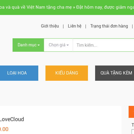
hoa và quà về Việt Nam tặng cha mẹ » Đặt hôm nay, được giảm ng
Giới thiệu
Liên hệ
Trạng thái đơn hàng
Danh mục
Chọn giá
LOẠI HOA
KIỂU DÁNG
QUÀ TẶNG KÈM
 LoveCloud
T
0.00