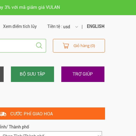
ay 3% với mã giảm giá VULAN
Xem điểm tích lũy
Tiền tệ :
ENGLISH
usd
usd
Giỏ hàng (0)
vnd
BỘ SƯU TẬP
TRỢ GIÚP
CƯỚC PHÍ GIAO HOA
ỉnh/ Thành phố