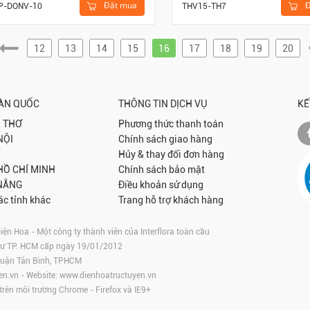
Đặt mua
Đ
P-DONV-10
THV15-TH7
12
13
14
15
16
17
18
19
20
OÀN QUỐC
THÔNG TIN DỊCH VỤ
KẾ
 THƠ
Phương thức thanh toán
NỘI
Chính sách giao hàng
Hủy & thay đổi đơn hàng
 HỒ CHÍ MINH
Chính sách bảo mật
NẴNG
Điều khoản sử dụng
ác tỉnh khác
Trang hỗ trợ khách hàng
 Hoa - Một công ty thành viên của Interflora toàn cầu
tư TP. HCM cấp ngày 19/01/2012
 Quận Tân Bình, TPHCM
en.vn
- Website:
www.dienhoatructuyen.vn
 trên môi trường
Chrome
-
Firefox
và IE9+