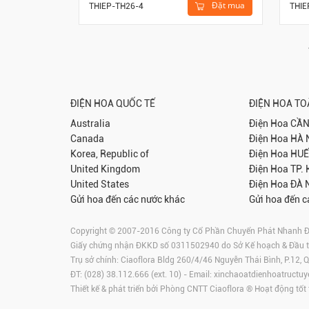
Đặt mua
THIEP-TH26-4
THIE
ĐIỆN HOA QUỐC TẾ
ĐIỆN HOA T
Australia
Điện Hoa
CẦN
Canada
Điện Hoa
HÀ 
Korea, Republic of
Điện Hoa
HUẾ
United Kingdom
Điện Hoa
TP.
United States
Điện Hoa
ĐÀ 
Gửi hoa đến các nước khác
Gửi hoa đến c
Copyright © 2007-2016 Công ty Cổ Phần Chuyển Phát Nhanh Điện
Giấy chứng nhận ĐKKD số 0311502940 do Sở Kế hoạch & Đầu 
Trụ sở chính: Ciaoflora Bldg 260/4/46 Nguyễn Thái Bình, P.12,
ĐT: (028) 38.112.666 (ext. 10) - Email:
xinchaoatdienhoatructuy
Thiết kế & phát triển bởi Phòng CNTT Ciaoflora ® Hoạt động tốt