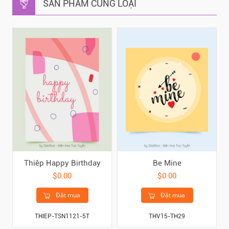
SẢN PHẨM CÙNG LOẠI
Thiêp Happy Birthday
Be Mine
$0.00
$0.00
Đặt mua
Đặt mua
THIEP-TSN1121-5T
THV15-TH29