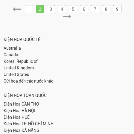
1
2
3
4
5
6
7
8
9
ĐIỆN HOA QUỐC TẾ
Australia
Canada
Korea, Republic of
United Kingdom
United States
Gửi hoa đến các nước khác
ĐIỆN HOA TOÀN QUỐC
Điện Hoa
CẦN THƠ
Điện Hoa
HÀ NỘI
Điện Hoa
HUẾ
Điện Hoa
TP. HỒ CHÍ MINH
Điện Hoa
ĐÀ NẴNG