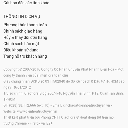
Gửi hoa đến các tỉnh khác
THÔNG TIN DỊCH VỤ
Phương thức thanh toán
Chính sách giao hàng
Hủy & thay đổi đơn hàng
Chính sách bảo mật
Điều khoản sử dụng
Trang hỗ trợ khách hàng
Copyright © 2007-2016 Công ty Cổ Phần Chuyển Phát Nhanh Điện Hoa - Một
công ty thành viên của Interflora toàn cầu
Giấy chứng nhận ĐKKD số 0311502940 do Sở Kế hoạch & Đầu tư TP. HCM cấp
ngày 19/01/2012
Trụ sở chính: Ciaoflora Bldg 260/4/46 Nguyễn Thái Bình, P.12, Quận Tân Bình,
TPHCM
ĐT: (028) 38.112.666 (ext. 10) - Email:
xinchaoatdienhoatructuyen.vn
-
Website:
www.dienhoatructuyen.vn
Thiết kế & phát triển bởi Phòng CNTT Ciaoflora ® Hoạt động tốt trên môi
trường
Chrome
-
Firefox
và IE9+