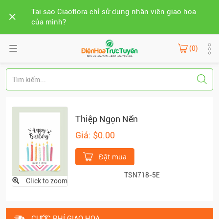
Tại sao Ciaoflora chỉ sử dụng nhân viên giao hoa
của mình?
(0)
Thiệp Ngọn Nến
Giá: $0.00
Đặt mua
TSN718-5E
Click to zoom
CƯỚC PHÍ GIAO HOA