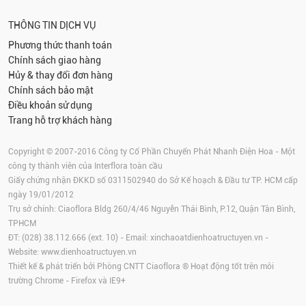
THÔNG TIN DỊCH VỤ
Phương thức thanh toán
Chính sách giao hàng
Hủy & thay đổi đơn hàng
Chính sách bảo mật
Điều khoản sử dụng
Trang hỗ trợ khách hàng
Copyright © 2007-2016 Công ty Cổ Phần Chuyển Phát Nhanh Điện Hoa - Một
công ty thành viên của Interflora toàn cầu
Giấy chứng nhận ĐKKD số 0311502940 do Sở Kế hoạch & Đầu tư TP. HCM cấp
ngày 19/01/2012
Trụ sở chính: Ciaoflora Bldg 260/4/46 Nguyễn Thái Bình, P.12, Quận Tân Bình,
TPHCM
ĐT: (028) 38.112.666 (ext. 10) - Email:
xinchaoatdienhoatructuyen.vn
-
Website:
www.dienhoatructuyen.vn
Thiết kế & phát triển bởi Phòng CNTT Ciaoflora ® Hoạt động tốt trên môi
trường
Chrome
-
Firefox
và IE9+