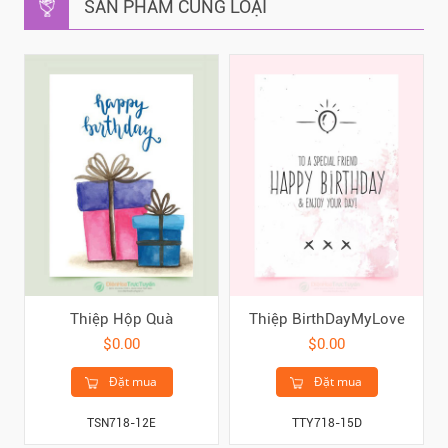
SẢN PHẨM CÙNG LOẠI
Thiệp Hộp Quà
Thiệp BirthDayMyLove
$0.00
$0.00
Đặt mua
Đặt mua
TSN718-12E
TTY718-15D