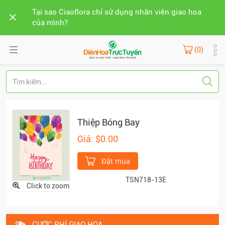
Tại sao Ciaoflora chỉ sử dụng nhân viên giao hoa
của mình?
(0)
Thiệp Bóng Bay
Giá: $0.00
Đặt mua
TSN718-13E
Click to zoom
CƯỚC PHÍ GIAO HOA