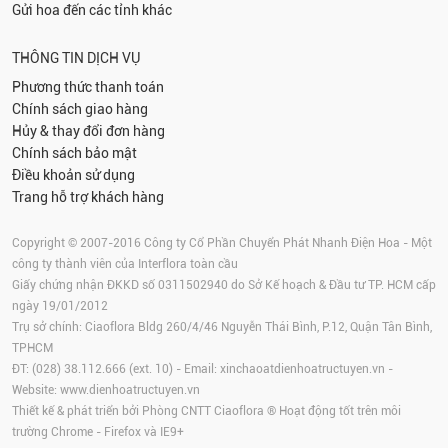
Gửi hoa đến các tỉnh khác
THÔNG TIN DỊCH VỤ
Phương thức thanh toán
Chính sách giao hàng
Hủy & thay đổi đơn hàng
Chính sách bảo mật
Điều khoản sử dụng
Trang hỗ trợ khách hàng
Copyright © 2007-2016 Công ty Cổ Phần Chuyển Phát Nhanh Điện Hoa - Một
công ty thành viên của Interflora toàn cầu
Giấy chứng nhận ĐKKD số 0311502940 do Sở Kế hoạch & Đầu tư TP. HCM cấp
ngày 19/01/2012
Trụ sở chính: Ciaoflora Bldg 260/4/46 Nguyễn Thái Bình, P.12, Quận Tân Bình,
TPHCM
ĐT: (028) 38.112.666 (ext. 10) - Email:
xinchaoatdienhoatructuyen.vn
-
Website:
www.dienhoatructuyen.vn
Thiết kế & phát triển bởi Phòng CNTT Ciaoflora ® Hoạt động tốt trên môi
trường
Chrome
-
Firefox
và IE9+