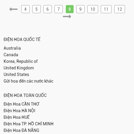
4
5
6
7
8
9
10
11
12
ĐIỆN HOA QUỐC TẾ
Australia
Canada
Korea, Republic of
United Kingdom
United States
Gửi hoa đến các nước khác
ĐIỆN HOA TOÀN QUỐC
Điện Hoa
CẦN THƠ
Điện Hoa
HÀ NỘI
Điện Hoa
HUẾ
Điện Hoa
TP. HỒ CHÍ MINH
Điện Hoa
ĐÀ NẴNG