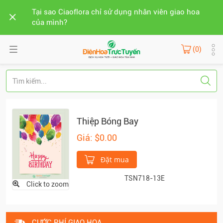
Tại sao Ciaoflora chỉ sử dụng nhân viên giao hoa
của mình?
(0)
Thiệp Bóng Bay
Giá: $0.00
Đặt mua
TSN718-13E
Click to zoom
CƯỚC PHÍ GIAO HOA