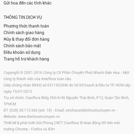
Gửi hoa đến các tỉnh khác
THÔNG TIN DỊCH VỤ
Phương thức thanh toán
Chính sách giao hàng
Hủy & thay đổi đơn hàng
Chính sách bảo mật
Điều khoản sử dụng
Trang hỗ trợ khách hàng
Copyright © 2007-2016 Công ty Cổ Phần Chuyển Phát Nhanh Điện Hoa - Một
công ty thành viên của Interflora toàn cầu
Giấy chứng nhận ĐKKD số 0311502940 do Sở Kế hoạch & Đầu tư TP. HCM cấp
ngày 19/01/2012
Trụ sở chính: Ciaoflora Bldg 260/4/46 Nguyễn Thái Bình, P.12, Quận Tân Bình,
TPHCM
ĐT: (028) 38.112.666 (ext. 10) - Email:
xinchaoatdienhoatructuyen.vn
-
Website:
www.dienhoatructuyen.vn
Thiết kế & phát triển bởi Phòng CNTT Ciaoflora ® Hoạt động tốt trên môi
trường
Chrome
-
Firefox
và IE9+