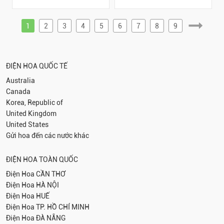
1
2
3
4
5
6
7
8
9
ĐIỆN HOA QUỐC TẾ
Australia
Canada
Korea, Republic of
United Kingdom
United States
Gửi hoa đến các nước khác
ĐIỆN HOA TOÀN QUỐC
Điện Hoa
CẦN THƠ
Điện Hoa
HÀ NỘI
Điện Hoa
HUẾ
Điện Hoa
TP. HỒ CHÍ MINH
Điện Hoa
ĐÀ NẴNG