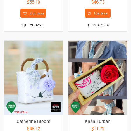
$55.10
$46.73
Đặt mua
Đặt mua
QT-TYBG25-6
QT-TYBG25-4
Catherine Bloom
Khăn Turban
$48.12
$11.72