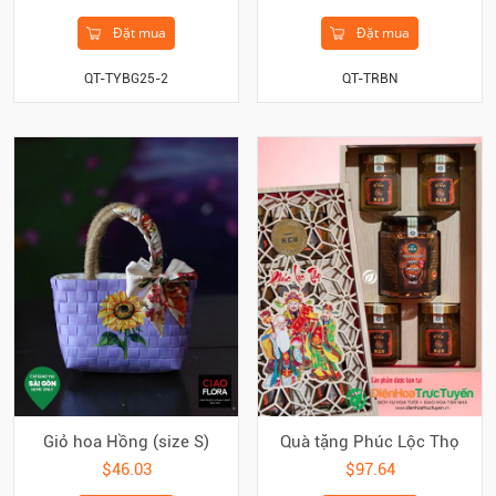
Đặt mua
Đặt mua
QT-TYBG25-2
QT-TRBN
Giỏ hoa Hồng (size S)
Quà tặng Phúc Lộc Thọ
$46.03
$97.64