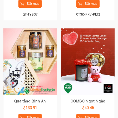
Đặt mua
Đặt mua
QT-TYBG7
QTSK-KKV-PLT2
COMBO Ngọt Ngào
Quà tặng Bình An
$40.45
$133.91
Đặt mua
Đặt mua