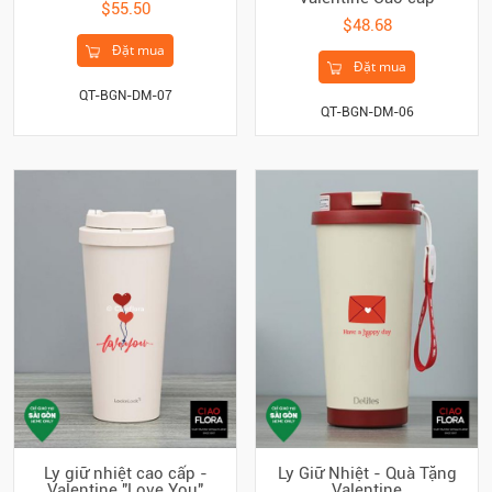
$55.50
$48.68
Đặt mua
Đặt mua
QT-BGN-DM-07
QT-BGN-DM-06
Ly giữ nhiệt cao cấp -
Ly Giữ Nhiệt - Quà Tặng
Valentine "Love You"
Valentine