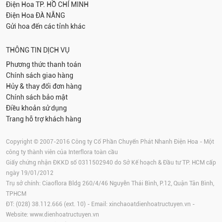
Điện Hoa
TP. HỒ CHÍ MINH
Điện Hoa
ĐÀ NẴNG
Gửi hoa đến các tỉnh khác
THÔNG TIN DỊCH VỤ
Phương thức thanh toán
Chính sách giao hàng
Hủy & thay đổi đơn hàng
Chính sách bảo mật
Điều khoản sử dụng
Trang hỗ trợ khách hàng
Copyright © 2007-2016 Công ty Cổ Phần Chuyển Phát Nhanh Điện Hoa - Một
công ty thành viên của Interflora toàn cầu
Giấy chứng nhận ĐKKD số 0311502940 do Sở Kế hoạch & Đầu tư TP. HCM cấp
ngày 19/01/2012
Trụ sở chính: Ciaoflora Bldg 260/4/46 Nguyễn Thái Bình, P.12, Quận Tân Bình,
TPHCM
ĐT: (028) 38.112.666 (ext. 10) - Email:
xinchaoatdienhoatructuyen.vn
-
Website:
www.dienhoatructuyen.vn