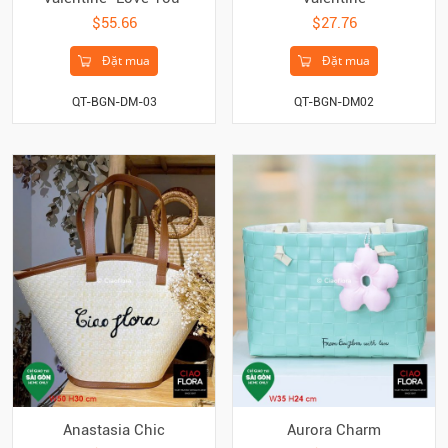
$55.66
$27.76
Đặt mua
Đặt mua
QT-BGN-DM-03
QT-BGN-DM02
Anastasia Chic
Aurora Charm