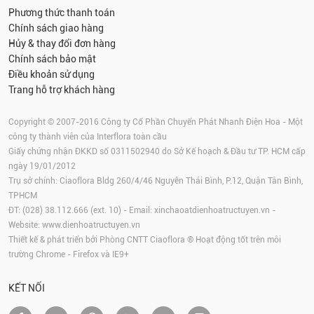
Phương thức thanh toán
Chính sách giao hàng
Hủy & thay đổi đơn hàng
Chính sách bảo mật
Điều khoản sử dụng
Trang hỗ trợ khách hàng
Copyright © 2007-2016 Công ty Cổ Phần Chuyển Phát Nhanh Điện Hoa - Một
công ty thành viên của Interflora toàn cầu
Giấy chứng nhận ĐKKD số 0311502940 do Sở Kế hoạch & Đầu tư TP. HCM cấp
ngày 19/01/2012
Trụ sở chính: Ciaoflora Bldg 260/4/46 Nguyễn Thái Bình, P.12, Quận Tân Bình,
TPHCM
ĐT: (028) 38.112.666 (ext. 10) - Email:
xinchaoatdienhoatructuyen.vn
-
Website:
www.dienhoatructuyen.vn
Thiết kế & phát triển bởi Phòng CNTT Ciaoflora ® Hoạt động tốt trên môi
trường
Chrome
-
Firefox
và IE9+
KẾT NỐI