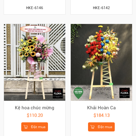
HKE-6146
HKE-6142
Kệ hoa chúc mừng
Khải Hoàn Ca
$110.20
$184.13
Đặt mua
Đặt mua