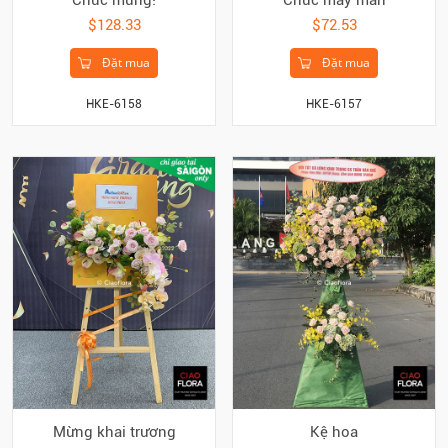
$128.33
$72.53
Đặt mua
Đặt mua
HKE-6158
HKE-6157
Mừng khai trương
Kệ hoa