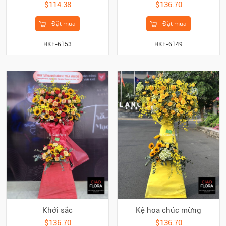
$114.38
$136.70
Đặt mua
Đặt mua
HKE-6153
HKE-6149
Khởi sắc
Kệ hoa chúc mừng
$136.70
$136.70