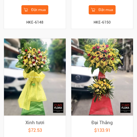
Đặt mua
Đặt mua
HKE-6148
HKE-6150
Xinh tươi
Đại Thắng
$72.53
$133.91