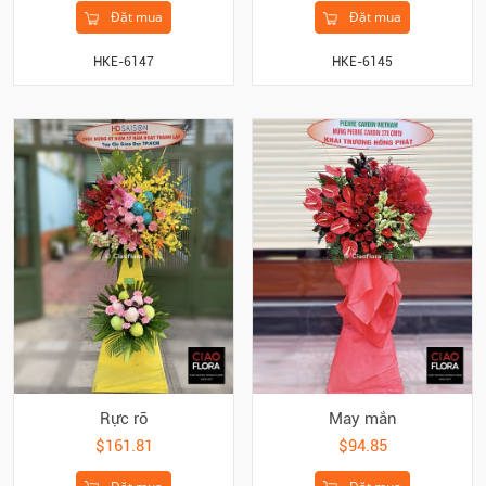
Đặt mua
Đặt mua
HKE-6147
HKE-6145
Rực rỡ
May mắn
$161.81
$94.85