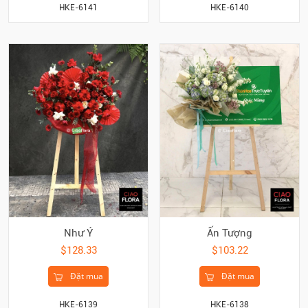
HKE-6141
HKE-6140
Như Ý
Ấn Tượng
$128.33
$103.22
Đặt mua
Đặt mua
HKE-6139
HKE-6138