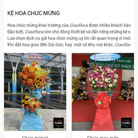
KỆ HOA CHÚC MỪNG
Hoa chúc mừng khai trương của
Ciaoflora
được nhiều khách hàng đá
Đặc biệt,
Ciaoflora
còn chủ động thiết kế và đặt riêng những kệ sắt 
Lựa chọn dịch vụ gửi hoa chúc mừng uy tín rất quan trọng vì món quà 
Khi đặt hoa giao đến Sài Gòn, hay một số khu vực khác,
Ciaoflora
cò
Chúc mừng!
Chúc may mắn