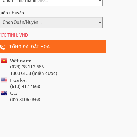
uận / Huyện
ỚC TÍNH:
VND
TỔNG ĐÀI ĐẶT HOA
Việt nam:
(028) 38 112 666
1800 6138 (miễn cước)
Hoa kỳ:
(510) 417 4568
Úc:
(02) 8006 0568