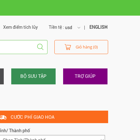
Xem điểm tích lũy
Tiền tệ :
ENGLISH
usd
usd
Giỏ hàng (0)
vnd
BỘ SƯU TẬP
TRỢ GIÚP
CƯỚC PHÍ GIAO HOA
ỉnh/ Thành phố