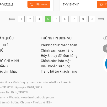
Đặt mua
Đ
P-VLT26_8
THV15-TH11
1
2
3
4
5
6
7
8
9
OÀN QUỐC
THÔNG TIN DỊCH VỤ
KẾ
 THƠ
Phương thức thanh toán
NỘI
Chính sách giao hàng
Hủy & thay đổi đơn hàng
 HỒ CHÍ MINH
Chính sách bảo mật
NẴNG
Điều khoản sử dụng
ác tỉnh khác
Trang hỗ trợ khách hàng
 Hoa - Một công ty thành viên của Interflora toàn cầu
tư TP. HCM cấp ngày 19/01/2012
 Quận Tân Bình, TPHCM
en.vn
- Website:
www.dienhoatructuyen.vn
 trên môi trường
Chrome
-
Firefox
và IE9+