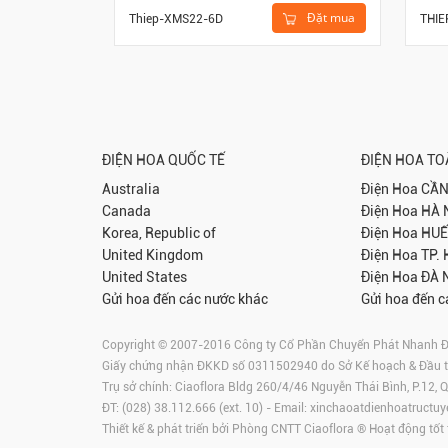
Đặt mua
Thiep-XMS22-6D
THIE
ĐIỆN HOA QUỐC TẾ
ĐIỆN HOA T
Australia
Điện Hoa
CẦN
Canada
Điện Hoa
HÀ 
Korea, Republic of
Điện Hoa
HUẾ
United Kingdom
Điện Hoa
TP.
United States
Điện Hoa
ĐÀ 
Gửi hoa đến các nước khác
Gửi hoa đến c
Copyright © 2007-2016 Công ty Cổ Phần Chuyển Phát Nhanh Điện
Giấy chứng nhận ĐKKD số 0311502940 do Sở Kế hoạch & Đầu 
Trụ sở chính: Ciaoflora Bldg 260/4/46 Nguyễn Thái Bình, P.12,
ĐT: (028) 38.112.666 (ext. 10) - Email:
xinchaoatdienhoatructuy
Thiết kế & phát triển bởi Phòng CNTT Ciaoflora ® Hoạt động tốt