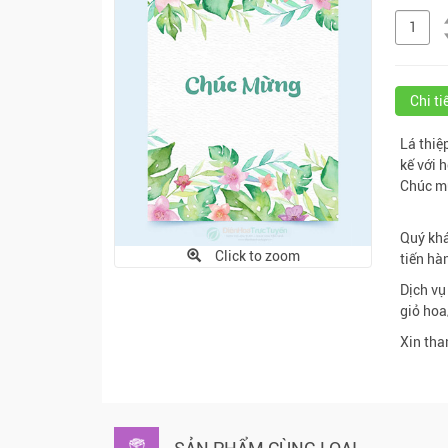
Chi t
Lá thiệ
kế với 
Chúc m
Quý khá
Click to zoom
tiến hà
Dịch vụ
giỏ hoa
Xin tha