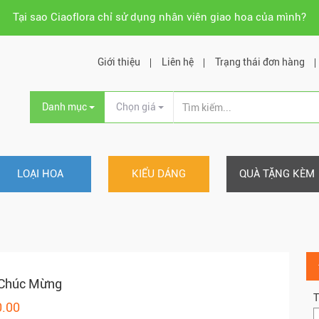
Tại sao Ciaoflora chỉ sử dụng nhân viên giao hoa của mình?
Giới thiệu
Liên hệ
Trạng thái đơn hàng
Danh mục
Chọn giá
LOẠI HOA
KIỂU DÁNG
QUÀ TẶNG KÈM
 Chúc Mừng
T
0.00