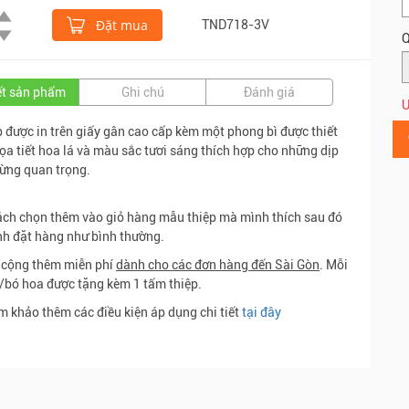
Đặt mua
TND718-3V
Q
iết sản phẩm
Ghi chú
Đánh giá
Ư
p được in trên giấy gân cao cấp kèm một phong bì được thiết
họa tiết hoa lá và màu sắc tươi sáng thích hợp cho những dịp
ừng quan trọng.
ch chọn thêm vào giỏ hàng mẫu thiệp mà mình thích sau đó
nh đặt hàng như bình thường.
 cộng thêm miễn phí
dành cho các đơn hàng đến Sài Gòn
. Mỗi
/bó hoa được tặng kèm 1 tấm thiệp.
m khảo thêm các điều kiện áp dụng chi tiết
tại đây