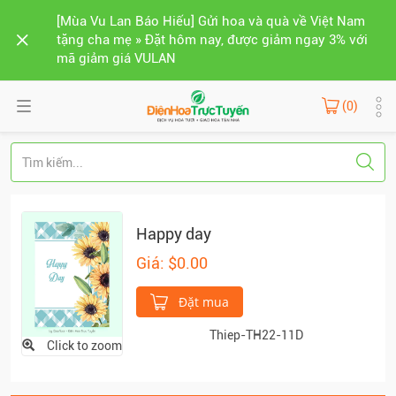
[Mùa Vu Lan Báo Hiếu] Gửi hoa và quà về Việt Nam
tặng cha mẹ » Đặt hôm nay, được giảm ngay 3% với
mã giảm giá VULAN
(0)
Happy day
Giá: $0.00
Đặt mua
Thiep-TH22-11D
Click to zoom