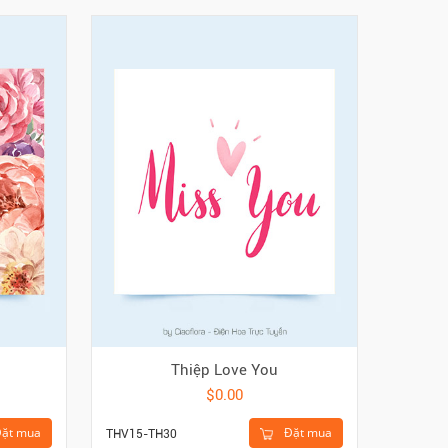
Thiệp Love You
C
$0.00
ặt mua
Đặt mua
THV15-TH30
THIEP-D