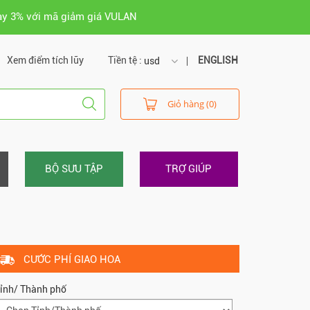
ay 3% với mã giảm giá VULAN
Xem điểm tích lũy
Tiền tệ :
ENGLISH
usd
usd
Giỏ hàng (0)
vnd
BỘ SƯU TẬP
TRỢ GIÚP
CƯỚC PHÍ GIAO HOA
ỉnh/ Thành phố