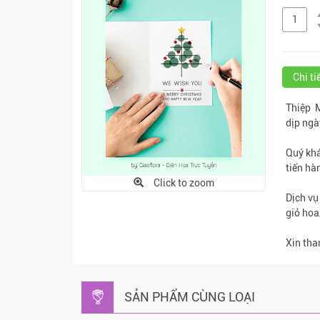
Chi t
Thiệp M
dịp ngà
Quý khá
tiến hà
Click to zoom
Dịch vụ
giỏ hoa
Xin tha
SẢN PHẨM CÙNG LOẠI