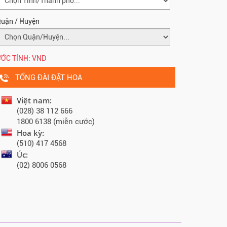
uận / Huyện
ỚC TÍNH:
VND
TỔNG ĐÀI ĐẶT HOA
Việt nam:
(028) 38 112 666
1800 6138 (miễn cước)
Hoa kỳ:
(510) 417 4568
Úc:
(02) 8006 0568