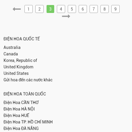
1
2
3
4
5
6
7
8
9
ĐIỆN HOA QUỐC TẾ
Australia
Canada
Korea, Republic of
United Kingdom
United States
Gửi hoa đến các nước khác
ĐIỆN HOA TOÀN QUỐC
Điện Hoa
CẦN THƠ
Điện Hoa
HÀ NỘI
Điện Hoa
HUẾ
Điện Hoa
TP. HỒ CHÍ MINH
Điện Hoa
ĐÀ NẴNG