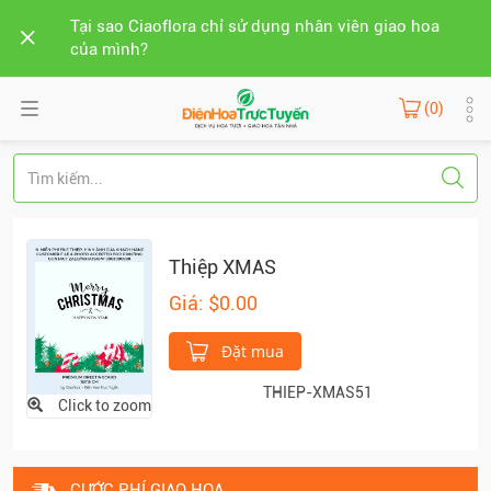
Tại sao Ciaoflora chỉ sử dụng nhân viên giao hoa
của mình?
(0)
Thiệp XMAS
Giá: $0.00
Đặt mua
THIEP-XMAS51
Click to zoom
CƯỚC PHÍ GIAO HOA