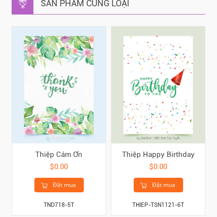
SẢN PHẨM CÙNG LOẠI
Thiệp Cám Ơn
Thiệp Happy Birthday
$0.00
$0.00
Đặt mua
Đặt mua
TND718-5T
THIEP-TSN1121-6T