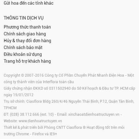
Gửi hoa đến các tỉnh khác
THÔNG TIN DỊCH VỤ
Phương thức thanh toán
Chính sách giao hàng
Hủy & thay đổi đơn hàng
Chính sách bảo mật
Điều khoản sử dụng
Trang hỗ trợ khách hàng
Copyright © 2007-2016 Công ty Cổ Phần Chuyển Phát Nhanh Điện Hoa - Một
công ty thành viên của Interflora toàn cầu
Giấy chứng nhận ĐKKD số 0311502940 do Sở Kế hoạch & Đầu tư TP. HCM cấp
ngày 19/01/2012
Trụ sở chính: Ciaoflora Bldg 260/4/46 Nguyễn Thái Bình, P.12, Quận Tân Bình,
TPHCM
ĐT: (028) 38.112.666 (ext. 10) - Email:
xinchaoatdienhoatructuyen.vn
-
Website:
www.dienhoatructuyen.vn
Thiết kế & phát triển bởi Phòng CNTT Ciaoflora ® Hoạt động tốt trên môi
trường
Chrome
-
Firefox
và IE9+