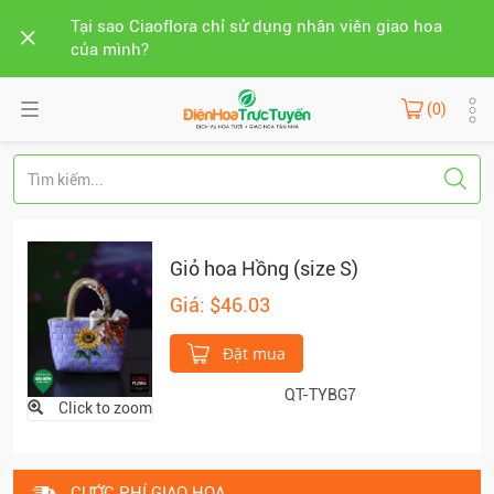
Tại sao Ciaoflora chỉ sử dụng nhân viên giao hoa
của mình?
(0)
Giỏ hoa Hồng (size S)
Giá: $46.03
Đặt mua
QT-TYBG7
Click to zoom
CƯỚC PHÍ GIAO HOA