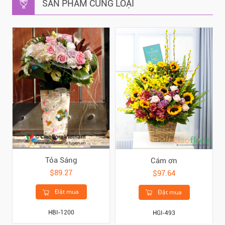
SẢN PHẨM CÙNG LOẠI
Tỏa Sáng
Cám ơn
$89.27
$97.64
Đặt mua
Đặt mua
HBI-1200
HGI-493