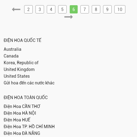
2
3
4
5
6
7
8
9
10
ĐIỆN HOA QUỐC TẾ
Australia
Canada
Korea, Republic of
United Kingdom
United States
Gửi hoa đến các nước khác
ĐIỆN HOA TOÀN QUỐC
Điện Hoa
CẦN THƠ
Điện Hoa
HÀ NỘI
Điện Hoa
HUẾ
Điện Hoa
TP. HỒ CHÍ MINH
Điện Hoa
ĐÀ NẴNG