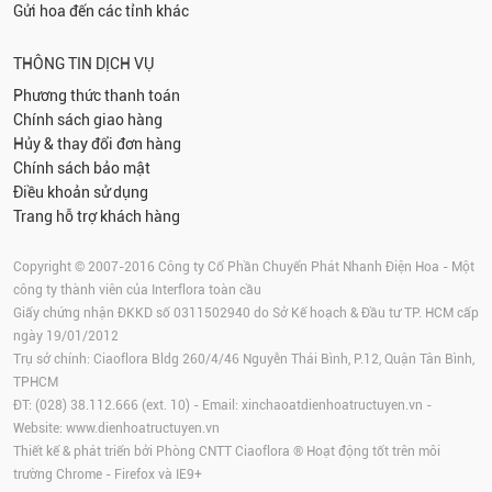
Gửi hoa đến các tỉnh khác
THÔNG TIN DỊCH VỤ
Phương thức thanh toán
Chính sách giao hàng
Hủy & thay đổi đơn hàng
Chính sách bảo mật
Điều khoản sử dụng
Trang hỗ trợ khách hàng
Copyright © 2007-2016 Công ty Cổ Phần Chuyển Phát Nhanh Điện Hoa - Một
công ty thành viên của Interflora toàn cầu
Giấy chứng nhận ĐKKD số 0311502940 do Sở Kế hoạch & Đầu tư TP. HCM cấp
ngày 19/01/2012
Trụ sở chính: Ciaoflora Bldg 260/4/46 Nguyễn Thái Bình, P.12, Quận Tân Bình,
TPHCM
ĐT: (028) 38.112.666 (ext. 10) - Email:
xinchaoatdienhoatructuyen.vn
-
Website:
www.dienhoatructuyen.vn
Thiết kế & phát triển bởi Phòng CNTT Ciaoflora ® Hoạt động tốt trên môi
trường
Chrome
-
Firefox
và IE9+