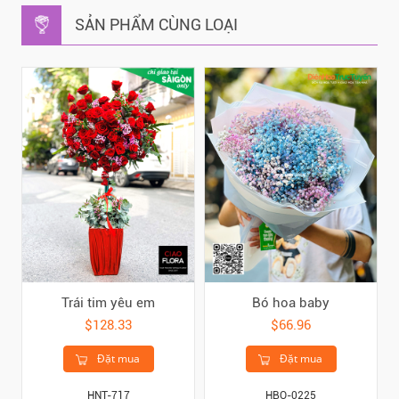
SẢN PHẨM CÙNG LOẠI
Trái tim yêu em
Bó hoa baby
$128.33
$66.96
Đặt mua
Đặt mua
HNT-717
HBO-0225