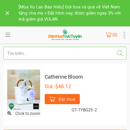
[Mùa Vu Lan Báo Hiếu] Gửi hoa và quà về Việt Nam
tặng cha mẹ » Đặt hôm nay, được giảm ngay 3% với
mã giảm giá VULAN
(0)
Catherine Bloom
Giá: $48.12
Đặt mua
QT-TYBG25-2
Click to zoom