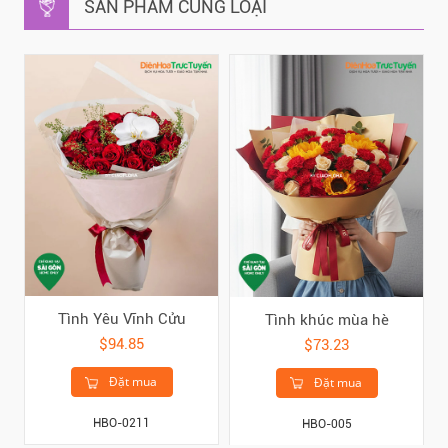
SẢN PHẨM CÙNG LOẠI
Tình Yêu Vĩnh Cửu
Tình khúc mùa hè
$94.85
$73.23
Đặt mua
Đặt mua
HBO-0211
HBO-005