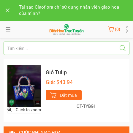
Tại sao Ciaoflora chỉ sử dụng nhân viên giao hoa
của mình?
(0)
Giỏ Tulip
Giá: $43.94
Đặt mua
QT-TYBG1
Click to zoom
CƯỚC PHÍ GIAO HOA