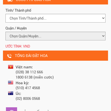
Tỉnh/ Thành phố
Quận / Huyện
ƯỚC TÍNH:
VND
TỔNG ĐÀI ĐẶT HOA
Việt nam:
(028) 38 112 666
1800 6138 (miễn cước)
Hoa kỳ:
(510) 417 4568
Úc:
(02) 8006 0568