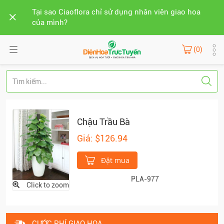
Tại sao Ciaoflora chỉ sử dụng nhân viên giao hoa
của mình?
(0)
Chậu Trầu Bà
Giá: $126.94
Đặt mua
PLA-977
Click to zoom
CƯỚC PHÍ GIAO HOA