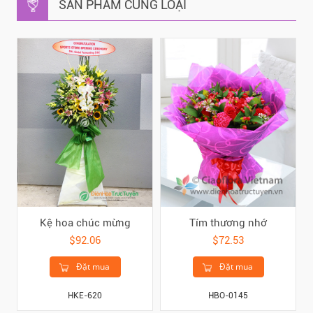
SẢN PHẨM CÙNG LOẠI
Kệ hoa chúc mừng
Tím thương nhớ
$92.06
$72.53
Đặt mua
Đặt mua
HKE-620
HBO-0145