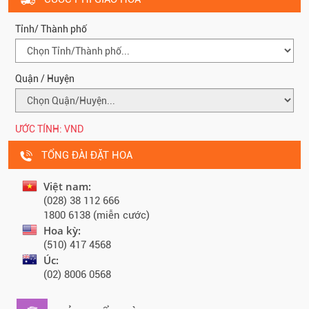
Tỉnh/ Thành phố
Quận / Huyện
ƯỚC TÍNH:
VND
TỔNG ĐÀI ĐẶT HOA
Việt nam:
(028) 38 112 666
1800 6138 (miễn cước)
Hoa kỳ:
(510) 417 4568
Úc:
(02) 8006 0568