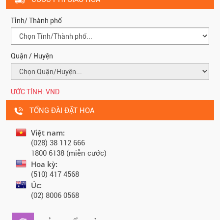
Tỉnh/ Thành phố
Quận / Huyện
ƯỚC TÍNH:
VND
TỔNG ĐÀI ĐẶT HOA
Việt nam:
(028) 38 112 666
1800 6138 (miễn cước)
Hoa kỳ:
(510) 417 4568
Úc:
(02) 8006 0568