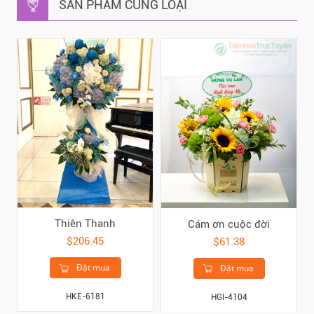
SẢN PHẨM CÙNG LOẠI
Thiên Thanh
Cám ơn cuộc đời
$206.45
$61.38
Đặt mua
Đặt mua
HKE-6181
HGI-4104