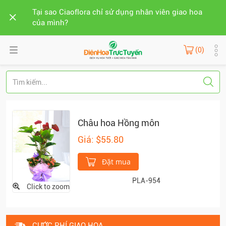
Tại sao Ciaoflora chỉ sử dụng nhân viên giao hoa
của mình?
(0)
Châu hoa Hồng môn
Giá: $55.80
Đặt mua
PLA-954
Click to zoom
CƯỚC PHÍ GIAO HOA