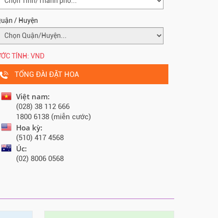
uận / Huyện
ỚC TÍNH:
VND
TỔNG ĐÀI ĐẶT HOA
Việt nam:
(028) 38 112 666
1800 6138 (miễn cước)
Hoa kỳ:
(510) 417 4568
Úc:
(02) 8006 0568