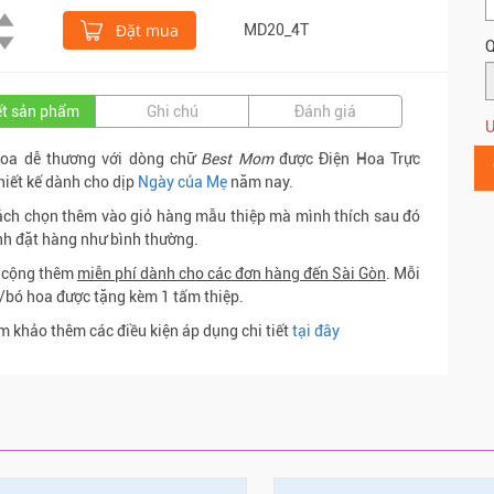
Đặt mua
MD20_4T
Q
iết sản phẩm
Ghi chú
Đánh giá
Ư
hoa dễ thương với dòng chữ
Best Mom
được Điện Hoa Trực
hiết kế dành cho dịp
Ngày của Mẹ
năm nay.
ch chọn thêm vào giỏ hàng mẫu thiệp mà mình thích sau đó
nh đặt hàng như bình thường.
ụ cộng thêm
miễn phí dành cho các đơn hàng đến Sài Gòn
. Mỗi
/bó hoa được tặng kèm 1 tấm thiệp.
m khảo thêm các điều kiện áp dụng chi tiết
tại đây