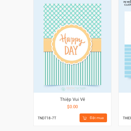
Thiệp Vui Vẻ
$0.00
Đặt mua
TND718-7T
THIE