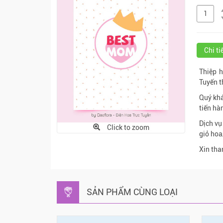
Chi t
Thiệp 
Tuyến t
Quý khá
tiến hà
Dịch v
Click to zoom
giỏ hoa
Xin tha
SẢN PHẨM CÙNG LOẠI