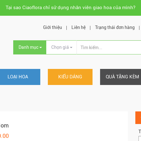
Tại sao Ciaoflora chỉ sử dụng nhân viên giao hoa của mình?
Giới thiệu
Liên hệ
Trạng thái đơn hàng
Danh mục
Chọn giá
LOẠI HOA
KIỂU DÁNG
QUÀ TẶNG KÈM
Mom
T
0.00