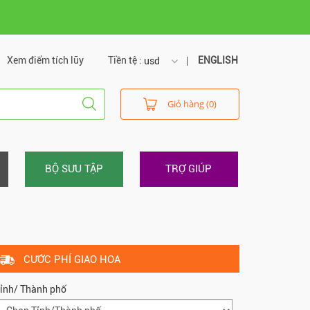
Xem điểm tích lũy
Tiền tệ :
ENGLISH
usd
usd
Giỏ hàng (0)
vnd
BỘ SƯU TẬP
TRỢ GIÚP
CƯỚC PHÍ GIAO HOA
ỉnh/ Thành phố