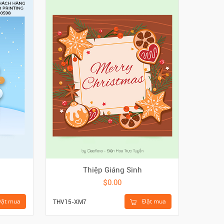
Thiệp Giáng Sinh
$0.00
ặt mua
Đặt mua
THV15-XM7
TTY718-