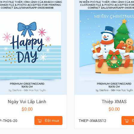
Ngày Vui Lấp Lánh
Thiệp XMAS
$0.00
$0.00
Đặt mua
Đ
P-TH26-20
THIEP-XMAS512