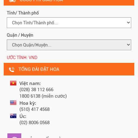
Tỉnh/ Thành phố
Quận / Huyện
ƯỚC TÍNH:
VND
TỔNG ĐÀI ĐẶT HOA
Việt nam:
(028) 38 112 666
1800 6138 (miễn cước)
Hoa kỳ:
(510) 417 4568
Úc:
(02) 8006 0568