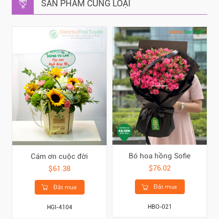
SẢN PHẨM CÙNG LOẠI
Bó hoa hồng Sofie
Cám ơn cuộc đời
$76.02
$61.38
Đặt mua
Đặt mua
HBO-021
HGI-4104