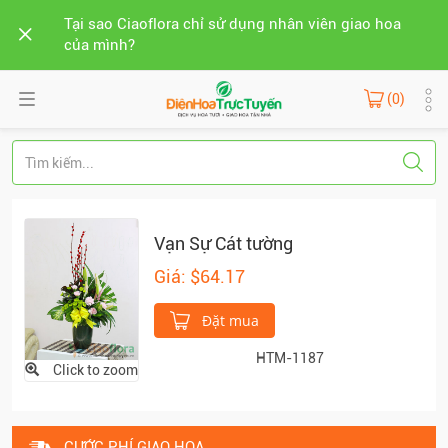
Tại sao Ciaoflora chỉ sử dụng nhân viên giao hoa
của mình?
(0)
Vạn Sự Cát tường
Giá: $64.17
Đặt mua
HTM-1187
Click to zoom
CƯỚC PHÍ GIAO HOA