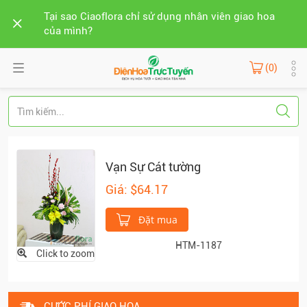
Tại sao Ciaoflora chỉ sử dụng nhân viên giao hoa
của mình?
(0)
Vạn Sự Cát tường
Giá: $64.17
Đặt mua
HTM-1187
Click to zoom
CƯỚC PHÍ GIAO HOA