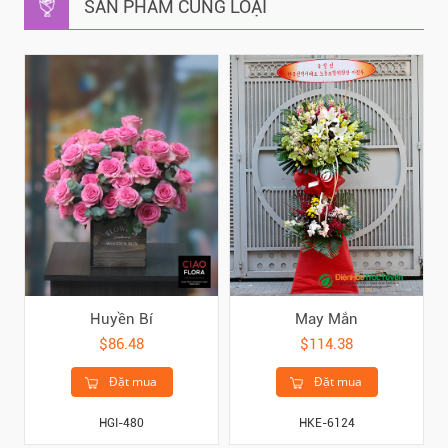
SẢN PHẨM CÙNG LOẠI
Huyền Bí
May Mắn
$86.48
$114.38
Đặt mua
Đặt mua
HGI-480
HKE-6124