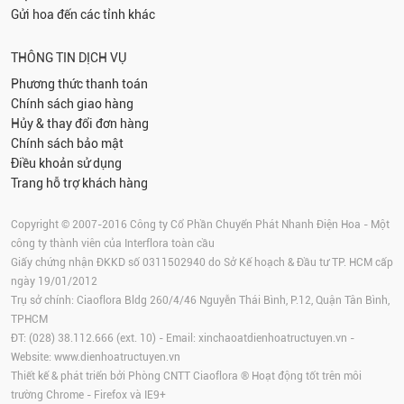
Gửi hoa đến các tỉnh khác
THÔNG TIN DỊCH VỤ
Phương thức thanh toán
Chính sách giao hàng
Hủy & thay đổi đơn hàng
Chính sách bảo mật
Điều khoản sử dụng
Trang hỗ trợ khách hàng
Copyright © 2007-2016 Công ty Cổ Phần Chuyển Phát Nhanh Điện Hoa - Một
công ty thành viên của Interflora toàn cầu
Giấy chứng nhận ĐKKD số 0311502940 do Sở Kế hoạch & Đầu tư TP. HCM cấp
ngày 19/01/2012
Trụ sở chính: Ciaoflora Bldg 260/4/46 Nguyễn Thái Bình, P.12, Quận Tân Bình,
TPHCM
ĐT: (028) 38.112.666 (ext. 10) - Email:
xinchaoatdienhoatructuyen.vn
-
Website:
www.dienhoatructuyen.vn
Thiết kế & phát triển bởi Phòng CNTT Ciaoflora ® Hoạt động tốt trên môi
trường
Chrome
-
Firefox
và IE9+