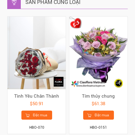
SẢN PHẨM CÙNG LOẠI
Tình Yêu Chân Thành
Tím thủy chung
$50.91
$61.38
Đặt mua
Đặt mua
HBO-070
HBO-0151