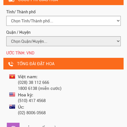
Tỉnh/ Thành phố
Quận / Huyện
ƯỚC TÍNH:
VND
TỔNG ĐÀI ĐẶT HOA
Việt nam:
(028) 38 112 666
1800 6138 (miễn cước)
Hoa kỳ:
(510) 417 4568
Úc:
(02) 8006 0568