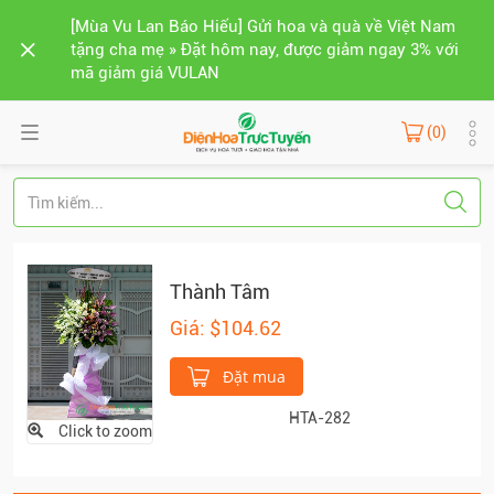
[Mùa Vu Lan Báo Hiếu] Gửi hoa và quà về Việt Nam
tặng cha mẹ » Đặt hôm nay, được giảm ngay 3% với
mã giảm giá VULAN
(0)
Thành Tâm
Giá: $104.62
Đặt mua
HTA-282
Click to zoom