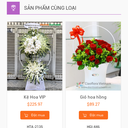
SẢN PHẨM CÙNG LOẠI
Kệ Hoa VIP
Giỏ hoa hồng
$225.97
$89.27
Đặt mua
Đặt mua
HTA-2135
HGI-446