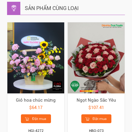
SẢN PHẨM CÙNG LOẠI
Giỏ hoa chúc mừng
Ngọt Ngào Sắc Yêu
$64.17
$107.41
Đặt mua
Đặt mua
HGI-4272
HBO-073