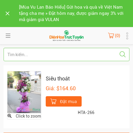
[Mùa Vu Lan Báo Hiếu] Gửi hoa và quà về Việt Nam
tặng cha mẹ » Đặt hôm nay, được giảm ngay 3% với
mã giảm giá VULAN
(0)
Siêu thoát
Giá: $164.60
Đặt mua
HTA-266
Click to zoom