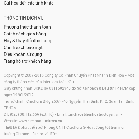
Gửi hoa đến các tỉnh khác
THÔNG TIN DỊCH VỤ
Phương thức thanh toán
Chính sách giao hàng
Hủy & thay đổi đơn hàng
Chính sách bảo mật
Điều khoản sử dụng
Trang hỗ trợ khách hàng
Copyright © 2007-2016 Công ty Cổ Phần Chuyển Phát Nhanh Điện Hoa - Một
công ty thành viên của Interflora toàn cầu
Giấy chứng nhận ĐKKD số 0311502940 do Sở Kế hoạch & Đầu tư TP. HCM cấp
ngày 19/01/2012
Trụ sở chính: Ciaoflora Bldg 260/4/46 Nguyễn Thái Bình, P.12, Quận Tân Bình,
TPHCM
ĐT: (028) 38.112.666 (ext. 10) - Email:
xinchaoatdienhoatructuyen.vn
-
Website:
www.dienhoatructuyen.vn
Thiết kế & phát triển bởi Phòng CNTT Ciaoflora ® Hoạt động tốt trên môi
trường
Chrome
-
Firefox
và IE9+