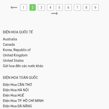
1
2
3
4
5
6
7
8
9
ĐIỆN HOA QUỐC TẾ
Australia
Canada
Korea, Republic of
United Kingdom
United States
Gửi hoa đến các nước khác
ĐIỆN HOA TOÀN QUỐC
Điện Hoa
CẦN THƠ
Điện Hoa
HÀ NỘI
Điện Hoa
HUẾ
Điện Hoa
TP. HỒ CHÍ MINH
Điện Hoa
ĐÀ NẴNG