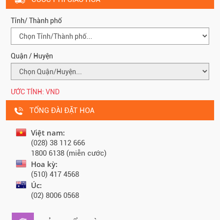
Tỉnh/ Thành phố
Quận / Huyện
ƯỚC TÍNH:
VND
TỔNG ĐÀI ĐẶT HOA
Việt nam:
(028) 38 112 666
1800 6138 (miễn cước)
Hoa kỳ:
(510) 417 4568
Úc:
(02) 8006 0568