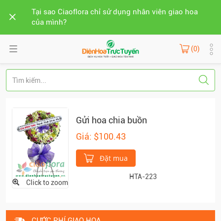
Tại sao Ciaoflora chỉ sử dụng nhân viên giao hoa
của mình?
(0)
Gửi hoa chia buồn
Giá: $100.43
Đặt mua
HTA-223
Click to zoom
CƯỚC PHÍ GIAO HOA