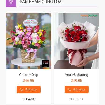
SẢN PHẨM CÙNG LOẠI
Chúc mừng
Yêu và thương
$66.96
$69.05
Đặt mua
Đặt mua
HGI-4205
HBO-0139