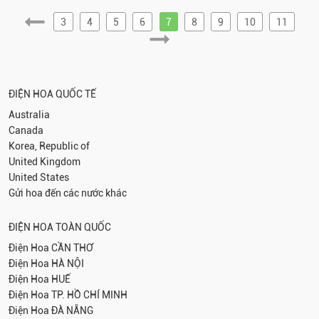
3
4
5
6
7
8
9
10
11
ĐIỆN HOA QUỐC TẾ
Australia
Canada
Korea, Republic of
United Kingdom
United States
Gửi hoa đến các nước khác
ĐIỆN HOA TOÀN QUỐC
Điện Hoa
CẦN THƠ
Điện Hoa
HÀ NỘI
Điện Hoa
HUẾ
Điện Hoa
TP. HỒ CHÍ MINH
Điện Hoa
ĐÀ NẴNG