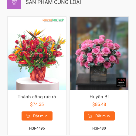
SẢN PHẨM CÙNG LOẠI
Thành công rực rỡ
Huyền Bí
$74.35
$86.48
Đặt mua
Đặt mua
HGI-4495
HGI-480