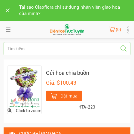
Tại sao Ciaoflora chỉ sử dụng nhân viên giao hoa
của mình?
(0)
Gửi hoa chia buồn
Giá: $100.43
Đặt mua
HTA-223
Click to zoom
CƯỚC PHÍ GIAO HOA