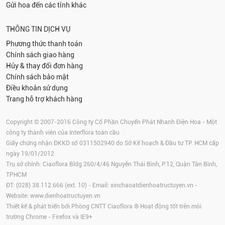
Gửi hoa đến các tỉnh khác
THÔNG TIN DỊCH VỤ
Phương thức thanh toán
Chính sách giao hàng
Hủy & thay đổi đơn hàng
Chính sách bảo mật
Điều khoản sử dụng
Trang hỗ trợ khách hàng
Copyright © 2007-2016 Công ty Cổ Phần Chuyển Phát Nhanh Điện Hoa - Một
công ty thành viên của Interflora toàn cầu
Giấy chứng nhận ĐKKD số 0311502940 do Sở Kế hoạch & Đầu tư TP. HCM cấp
ngày 19/01/2012
Trụ sở chính: Ciaoflora Bldg 260/4/46 Nguyễn Thái Bình, P.12, Quận Tân Bình,
TPHCM
ĐT: (028) 38.112.666 (ext. 10) - Email:
xinchaoatdienhoatructuyen.vn
-
Website:
www.dienhoatructuyen.vn
Thiết kế & phát triển bởi Phòng CNTT Ciaoflora ® Hoạt động tốt trên môi
trường
Chrome
-
Firefox
và IE9+