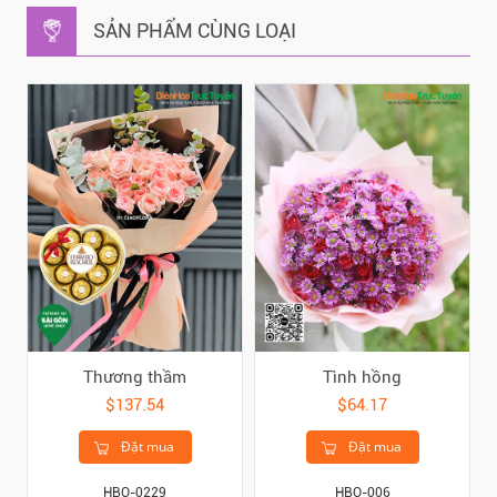
SẢN PHẨM CÙNG LOẠI
Thương thầm
Tình hồng
$137.54
$64.17
Đặt mua
Đặt mua
HBO-0229
HBO-006