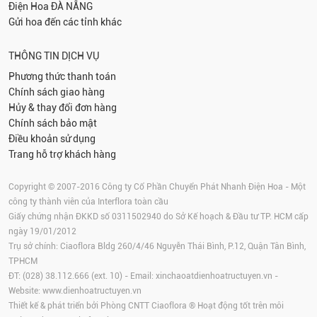
Điện Hoa
ĐÀ NẴNG
Gửi hoa đến các tỉnh khác
THÔNG TIN DỊCH VỤ
Phương thức thanh toán
Chính sách giao hàng
Hủy & thay đổi đơn hàng
Chính sách bảo mật
Điều khoản sử dụng
Trang hỗ trợ khách hàng
Copyright © 2007-2016 Công ty Cổ Phần Chuyển Phát Nhanh Điện Hoa - Một
công ty thành viên của Interflora toàn cầu
Giấy chứng nhận ĐKKD số 0311502940 do Sở Kế hoạch & Đầu tư TP. HCM cấp
ngày 19/01/2012
Trụ sở chính: Ciaoflora Bldg 260/4/46 Nguyễn Thái Bình, P.12, Quận Tân Bình,
TPHCM
ĐT: (028) 38.112.666 (ext. 10) - Email:
xinchaoatdienhoatructuyen.vn
-
Website:
www.dienhoatructuyen.vn
Thiết kế & phát triển bởi Phòng CNTT Ciaoflora ® Hoạt động tốt trên môi