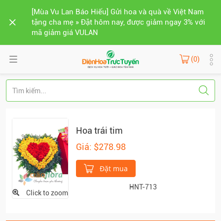
[Mùa Vu Lan Báo Hiếu] Gửi hoa và quà về Việt Nam
tặng cha mẹ » Đặt hôm nay, được giảm ngay 3% với
mã giảm giá VULAN
(0)
Hoa trái tim
Giá: $278.98
Đặt mua
HNT-713
Click to zoom