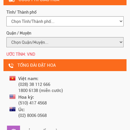
Tỉnh/ Thành phố
Quận / Huyện
ƯỚC TÍNH:
VND
TỔNG ĐÀI ĐẶT HOA
Việt nam:
(028) 38 112 666
1800 6138 (miễn cước)
Hoa kỳ:
(510) 417 4568
Úc:
(02) 8006 0568