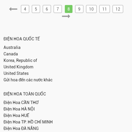
4
5
6
7
8
9
10
11
12
ĐIỆN HOA QUỐC TẾ
Australia
Canada
Korea, Republic of
United Kingdom
United States
Gửi hoa đến các nước khác
ĐIỆN HOA TOÀN QUỐC
Điện Hoa
CẦN THƠ
Điện Hoa
HÀ NỘI
Điện Hoa
HUẾ
Điện Hoa
TP. HỒ CHÍ MINH
Điện Hoa
ĐÀ NẴNG