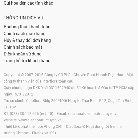
Gửi hoa đến các tỉnh khác
THÔNG TIN DỊCH VỤ
Phương thức thanh toán
Chính sách giao hàng
Hủy & thay đổi đơn hàng
Chính sách bảo mật
Điều khoản sử dụng
Trang hỗ trợ khách hàng
Copyright © 2007-2016 Công ty Cổ Phần Chuyển Phát Nhanh Điện Hoa - Một
công ty thành viên của Interflora toàn cầu
Giấy chứng nhận ĐKKD số 0311502940 do Sở Kế hoạch & Đầu tư TP. HCM cấp
ngày 19/01/2012
Trụ sở chính: Ciaoflora Bldg 260/4/46 Nguyễn Thái Bình, P.12, Quận Tân Bình,
TPHCM
ĐT: (028) 38.112.666 (ext. 10) - Email:
xinchaoatdienhoatructuyen.vn
-
Website:
www.dienhoatructuyen.vn
Thiết kế & phát triển bởi Phòng CNTT Ciaoflora ® Hoạt động tốt trên môi
trường
Chrome
-
Firefox
và IE9+