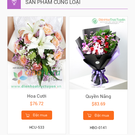
SẢN PHẨM CÙNG LOẠI
Hoa Cưới
Quyền Năng
$76.72
$83.69
Đặt mua
Đặt mua
HCU-533
HBO-0141