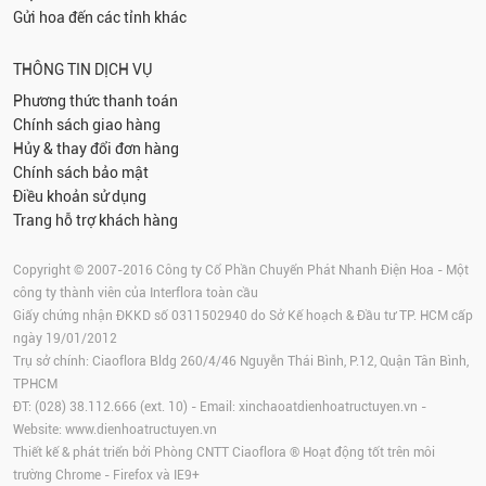
Gửi hoa đến các tỉnh khác
THÔNG TIN DỊCH VỤ
Phương thức thanh toán
Chính sách giao hàng
Hủy & thay đổi đơn hàng
Chính sách bảo mật
Điều khoản sử dụng
Trang hỗ trợ khách hàng
Copyright © 2007-2016 Công ty Cổ Phần Chuyển Phát Nhanh Điện Hoa - Một
công ty thành viên của Interflora toàn cầu
Giấy chứng nhận ĐKKD số 0311502940 do Sở Kế hoạch & Đầu tư TP. HCM cấp
ngày 19/01/2012
Trụ sở chính: Ciaoflora Bldg 260/4/46 Nguyễn Thái Bình, P.12, Quận Tân Bình,
TPHCM
ĐT: (028) 38.112.666 (ext. 10) - Email:
xinchaoatdienhoatructuyen.vn
-
Website:
www.dienhoatructuyen.vn
Thiết kế & phát triển bởi Phòng CNTT Ciaoflora ® Hoạt động tốt trên môi
trường
Chrome
-
Firefox
và IE9+