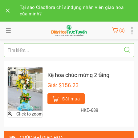
Tại sao Ciaoflora chỉ sử dụng nhân viên giao hoa
của mình?
(0)
Kệ hoa chúc mừng 2 tầng
Giá: $156.23
Đặt mua
HKE-689
Click to zoom
CƯỚC PHÍ GIAO HOA