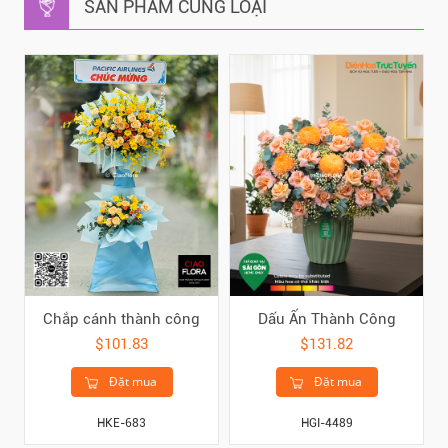
SẢN PHẨM CÙNG LOẠI
Chắp cánh thành công
Dấu Ấn Thành Công
$101.83
$131.82
Đặt mua
Đặt mua
HKE-683
HGI-4489