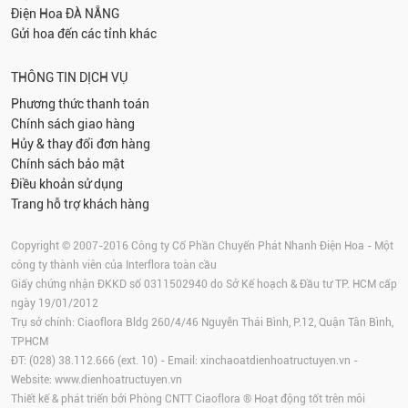
Điện Hoa
ĐÀ NẴNG
Gửi hoa đến các tỉnh khác
THÔNG TIN DỊCH VỤ
Phương thức thanh toán
Chính sách giao hàng
Hủy & thay đổi đơn hàng
Chính sách bảo mật
Điều khoản sử dụng
Trang hỗ trợ khách hàng
Copyright © 2007-2016 Công ty Cổ Phần Chuyển Phát Nhanh Điện Hoa - Một
công ty thành viên của Interflora toàn cầu
Giấy chứng nhận ĐKKD số 0311502940 do Sở Kế hoạch & Đầu tư TP. HCM cấp
ngày 19/01/2012
Trụ sở chính: Ciaoflora Bldg 260/4/46 Nguyễn Thái Bình, P.12, Quận Tân Bình,
TPHCM
ĐT: (028) 38.112.666 (ext. 10) - Email:
xinchaoatdienhoatructuyen.vn
-
Website:
www.dienhoatructuyen.vn
Thiết kế & phát triển bởi Phòng CNTT Ciaoflora ® Hoạt động tốt trên môi