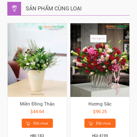
SẢN PHẨM CÙNG LOẠI
Miền Đồng Thảo
Hương Sắc
$44.64
$96.25
Đặt mua
Đặt mua
HBI-183
HGI-4199