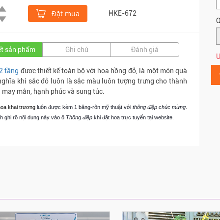
Đặt mua
HKE-672
Q
iết sản phẩm
Ghi chú
Đánh giá
Ư
2 tầng
đươc thiết kế toàn bộ với hoa hồng đỏ, là một món quà
nghĩa khi sắc đỏ luôn là sắc màu luôn tượng trưng cho thành
 may mắn, hạnh phúc và sung túc.
oa khai trương
luôn được kèm 1 băng-rôn mỹ thuật với
thông điệp chúc mừng
.
 ghi rõ nội dung này vào ô
Thông điệp
khi đặt hoa trực tuyến tại website.