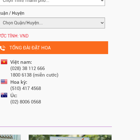
uận / Huyện
ỚC TÍNH:
VND
TỔNG ĐÀI ĐẶT HOA
Việt nam:
(028) 38 112 666
1800 6138 (miễn cước)
Hoa kỳ:
(510) 417 4568
Úc:
(02) 8006 0568