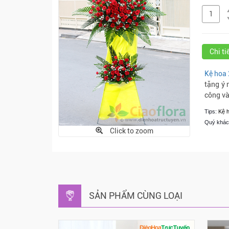
Chi t
Kệ hoa 
tặng ý 
công và
Tips:
Kệ h
Quý khách
Click to zoom
SẢN PHẨM CÙNG LOẠI