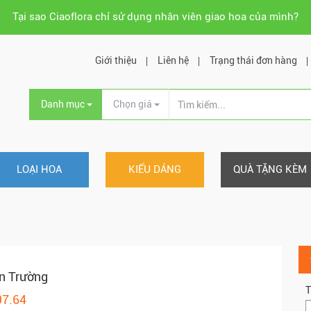
Tại sao Ciaoflora chỉ sử dụng nhân viên giao hoa của mình?
Giới thiệu
Liên hệ
Trạng thái đơn hàng
Danh mục
Chọn giá
LOẠI HOA
KIỂU DÁNG
QUÀ TẶNG KÈM
n Trường
T
97.64