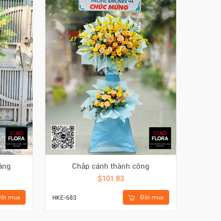
ầng
Chắp cánh thành công
$101.83
ặt mua
Đặt mua
HKE-683
HKE-630