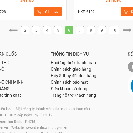
$41.85
$119.96
Đặt mua
Đ
728
HKE-6103
2
3
4
5
6
7
8
9
10
OÀN QUỐC
THÔNG TIN DỊCH VỤ
KẾ
 THƠ
Phương thức thanh toán
NỘI
Chính sách giao hàng
Hủy & thay đổi đơn hàng
 HỒ CHÍ MINH
Chính sách bảo mật
NẴNG
Điều khoản sử dụng
ác tỉnh khác
Trang hỗ trợ khách hàng
 Hoa - Một công ty thành viên của Interflora toàn cầu
tư TP. HCM cấp ngày 19/01/2012
 Quận Tân Bình, TPHCM
en.vn
- Website:
www.dienhoatructuyen.vn