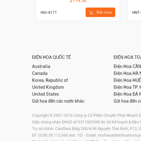
$114.38
Đặt mua
HGI-4171
HNT-
ĐIỆN HOA QUỐC TẾ
ĐIỆN HOA T
Australia
Điện Hoa
CẦN
Canada
Điện Hoa
HÀ 
Korea, Republic of
Điện Hoa
HUẾ
United Kingdom
Điện Hoa
TP.
United States
Điện Hoa
ĐÀ 
Gửi hoa đến các nước khác
Gửi hoa đến c
Copyright © 2007-2016 Công ty Cổ Phần Chuyển Phát Nhanh Điện
Giấy chứng nhận ĐKKD số 0311502940 do Sở Kế hoạch & Đầu 
Trụ sở chính: Ciaoflora Bldg 260/4/46 Nguyễn Thái Bình, P.12,
ĐT: (028) 38.112.666 (ext. 10) - Email:
xinchaoatdienhoatructuy