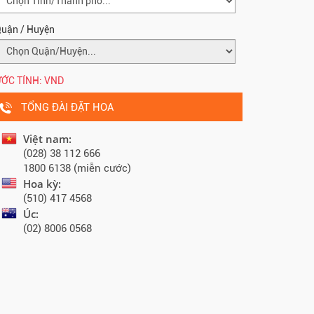
uận / Huyện
ỚC TÍNH:
VND
TỔNG ĐÀI ĐẶT HOA
Việt nam:
(028) 38 112 666
1800 6138 (miễn cước)
Hoa kỳ:
(510) 417 4568
Úc:
(02) 8006 0568