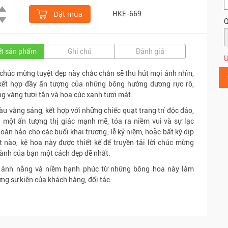
Đặt mua
HKE-669
Q
iết sản phẩm
Ghi chú
Đánh giá
Ư
chúc mừng tuyệt đẹp này chắc chắn sẽ thu hút mọi ánh nhìn,
 kết hợp đầy ấn tượng của những bông hướng dương rực rỡ,
g vàng tươi tắn và hoa cúc xanh tươi mát.
u vàng sáng, kết hợp với những chiếc quạt trang trí độc đáo,
 một ấn tượng thị giác mạnh mẽ, tỏa ra niềm vui và sự lạc
oàn hảo cho các buổi khai trương, lễ kỷ niệm, hoặc bất kỳ dịp
t nào, kệ hoa này được thiết kế để truyền tải lời chúc mừng
ành của bạn một cách đẹp đẽ nhất.
 ánh nắng và niềm hạnh phúc từ những bông hoa này làm
ng sự kiện của khách hàng, đối tác.