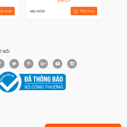
$96.25
ặt mua
Đặt mua
HGI-440
HGI-4204
T NỐI