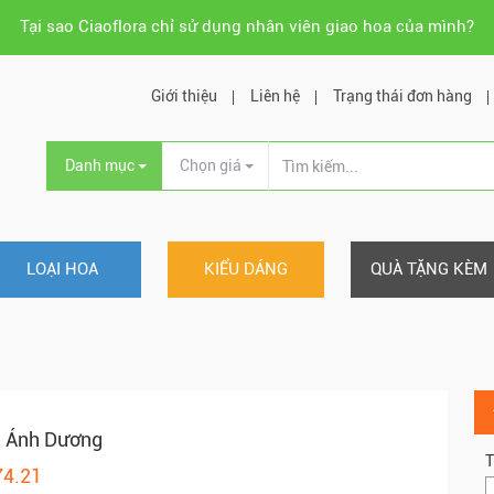
Tại sao Ciaoflora chỉ sử dụng nhân viên giao hoa của mình?
Giới thiệu
Liên hệ
Trạng thái đơn hàng
Danh mục
Chọn giá
LOẠI HOA
KIỂU DÁNG
QUÀ TẶNG KÈM
a Ánh Dương
T
74.21