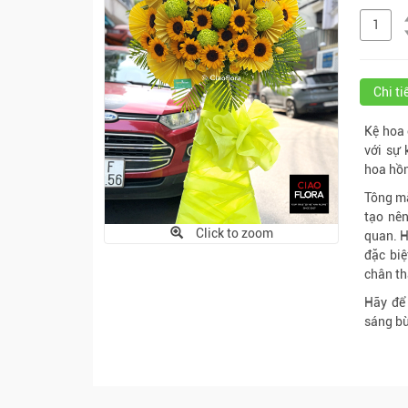
Chi t
Kệ hoa 
với sự
hoa hồn
Tông mà
tạo nên
Click to zoom
quan. H
đặc biệ
chân th
Hãy để
sáng bừ