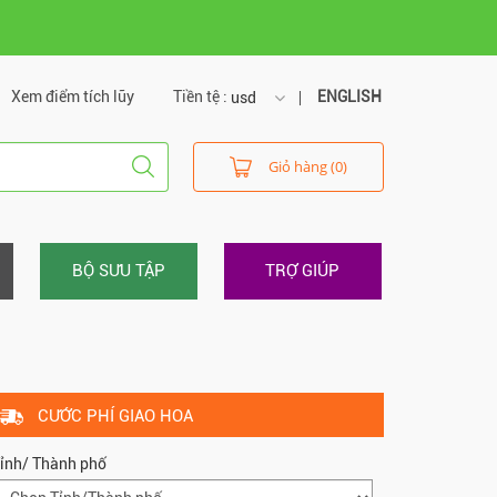
Xem điểm tích lũy
Tiền tệ :
ENGLISH
usd
usd
Giỏ hàng (0)
vnd
BỘ SƯU TẬP
TRỢ GIÚP
CƯỚC PHÍ GIAO HOA
ỉnh/ Thành phố