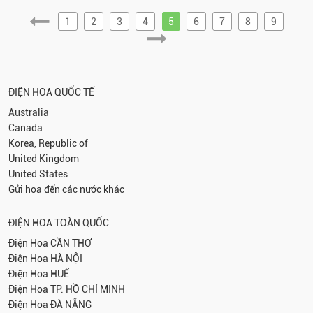
1
2
3
4
5
6
7
8
9
ĐIỆN HOA QUỐC TẾ
Australia
Canada
Korea, Republic of
United Kingdom
United States
Gửi hoa đến các nước khác
ĐIỆN HOA TOÀN QUỐC
Điện Hoa
CẦN THƠ
Điện Hoa
HÀ NỘI
Điện Hoa
HUẾ
Điện Hoa
TP. HỒ CHÍ MINH
Điện Hoa
ĐÀ NẴNG