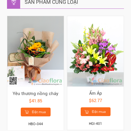
SẢN PHẨM CÙNG LOẠI
Ấm Áp
Yêu thương nồng cháy
$62.77
$41.85
Đặt mua
Đặt mua
HGI-401
HBO-044