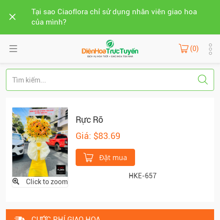
Tại sao Ciaoflora chỉ sử dụng nhân viên giao hoa
của mình?
(0)
Rực Rỡ
Giá: $83.69
Đặt mua
HKE-657
Click to zoom
CƯỚC PHÍ GIAO HOA