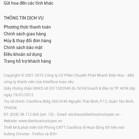
Gửi hoa đến các tỉnh khác
THÔNG TIN DỊCH VỤ
Phương thức thanh toán
Chính sách giao hàng
Hủy & thay đổi đơn hàng
Chính sách bảo mật
Điều khoản sử dụng
Trang hỗ trợ khách hàng
Copyright © 2007-2016 Công ty Cổ Phần Chuyển Phát Nhanh Điện Hoa - Một
công ty thành viên của Interflora toàn cầu
Giấy chứng nhận ĐKKD số 0311502940 do Sở Kế hoạch & Đầu tư TP. HCM cấp
ngày 19/01/2012
Trụ sở chính: Ciaoflora Bldg 260/4/46 Nguyễn Thái Bình, P.12, Quận Tân Bình,
TPHCM
ĐT: (028) 38.112.666 (ext. 10) - Email:
xinchaoatdienhoatructuyen.vn
-
Website:
www.dienhoatructuyen.vn
Thiết kế & phát triển bởi Phòng CNTT Ciaoflora ® Hoạt động tốt trên môi
trường
Chrome
-
Firefox
và IE9+