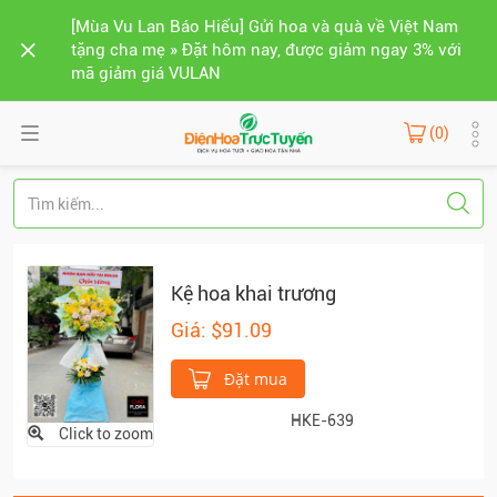
[Mùa Vu Lan Báo Hiếu] Gửi hoa và quà về Việt Nam
tặng cha mẹ » Đặt hôm nay, được giảm ngay 3% với
mã giảm giá VULAN
(0)
Kệ hoa khai trương
Giá: $91.09
Đặt mua
HKE-639
Click to zoom