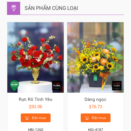
SẢN PHẨM CÙNG LOẠI
Rực Rỡ Tình Yêu
Dáng ngọc
$92.06
$76.72
Đặt mua
Đặt mua
HBI-1260
HGI-4187