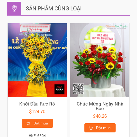
SẢN PHẨM CÙNG LOẠI
Khởi Đầu Rực Rỡ
Chúc Mừng Ngày Nhà
Báo
$124.70
$48.26
Đặt mua
Đặt mua
HKE-6304