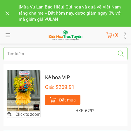
[Mùa Vu Lan Báo Hiếu] Gửi hoa và quà về Việt Nam
tặng cha mẹ » Đặt hôm nay, được giảm ngay 3% với
mã giảm giá VULAN
(0)
Kệ hoa VIP
Giá: $269.91
Đặt mua
HKE-6292
Click to zoom