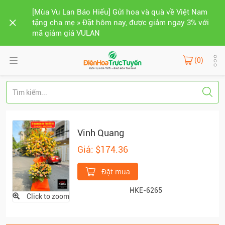
[Mùa Vu Lan Báo Hiếu] Gửi hoa và quà về Việt Nam
tặng cha mẹ » Đặt hôm nay, được giảm ngay 3% với
mã giảm giá VULAN
(0)
Vinh Quang
Giá: $174.36
Đặt mua
HKE-6265
Click to zoom