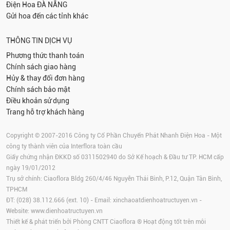
Điện Hoa
ĐÀ NẴNG
Gửi hoa đến các tỉnh khác
THÔNG TIN DỊCH VỤ
Phương thức thanh toán
Chính sách giao hàng
Hủy & thay đổi đơn hàng
Chính sách bảo mật
Điều khoản sử dụng
Trang hỗ trợ khách hàng
Copyright © 2007-2016 Công ty Cổ Phần Chuyển Phát Nhanh Điện Hoa - Một
công ty thành viên của Interflora toàn cầu
Giấy chứng nhận ĐKKD số 0311502940 do Sở Kế hoạch & Đầu tư TP. HCM cấp
ngày 19/01/2012
Trụ sở chính: Ciaoflora Bldg 260/4/46 Nguyễn Thái Bình, P.12, Quận Tân Bình,
TPHCM
ĐT: (028) 38.112.666 (ext. 10) - Email:
xinchaoatdienhoatructuyen.vn
-
Website:
www.dienhoatructuyen.vn
Thiết kế & phát triển bởi Phòng CNTT Ciaoflora ® Hoạt động tốt trên môi