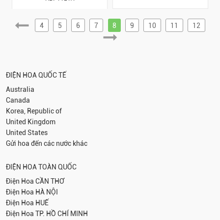
4
5
6
7
8
9
10
11
12
ĐIỆN HOA QUỐC TẾ
Australia
Canada
Korea, Republic of
United Kingdom
United States
Gửi hoa đến các nước khác
ĐIỆN HOA TOÀN QUỐC
Điện Hoa
CẦN THƠ
Điện Hoa
HÀ NỘI
Điện Hoa
HUẾ
Điện Hoa
TP. HỒ CHÍ MINH