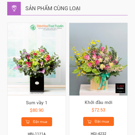
SẢN PHẨM CÙNG LOẠI
Khởi đầu mới
Sum vầy 1
$72.53
$80.90
Đặt mua
Đặt mua
HGI-4232
HBI-1121A