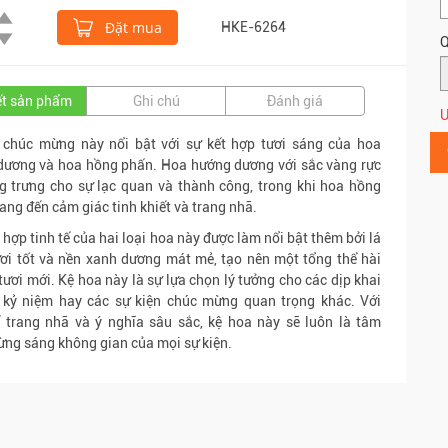
Đặt mua
HKE-6264
Q
iết sản phẩm
Ghi chú
Đánh giá
Ư
 chúc mừng này nổi bật với sự kết hợp tươi sáng của hoa
dương và hoa hồng phấn. Hoa hướng dương với sắc vàng rực
g trưng cho sự lạc quan và thành công, trong khi hoa hồng
ng đến cảm giác tinh khiết và trang nhã.
 hợp tinh tế của hai loại hoa này được làm nổi bật thêm bởi lá
ơi tốt và nền xanh dương mát mẻ, tạo nên một tổng thể hài
tươi mới. Kệ hoa này là sự lựa chọn lý tưởng cho các dịp khai
, kỷ niệm hay các sự kiện chúc mừng quan trọng khác. Với
ế trang nhã và ý nghĩa sâu sắc, kệ hoa này sẽ luôn là tâm
ừng sáng không gian của mọi sự kiện.