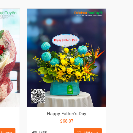
Happy Father's Day
i
$68.07
Đặt mua
ặt mua
HGI-4438
HGI-496