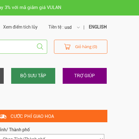
ay 3% với mã giảm giá VULAN
Xem điểm tích lũy
Tiền tệ :
ENGLISH
usd
usd
Giỏ hàng (0)
vnd
BỘ SƯU TẬP
TRỢ GIÚP
CƯỚC PHÍ GIAO HOA
ỉnh/ Thành phố