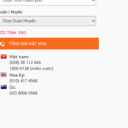
uận / Huyện
ỚC TÍNH:
VND
TỔNG ĐÀI ĐẶT HOA
Việt nam:
(028) 38 112 666
1800 6138 (miễn cước)
Hoa kỳ:
(510) 417 4568
Úc:
(02) 8006 0568