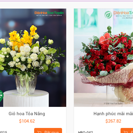
Giỏ hoa Tỏa Nắng
Hạnh phúc mãi mã
$104.62
$267.82
Đặt mua
Đ
4015
HBO-042