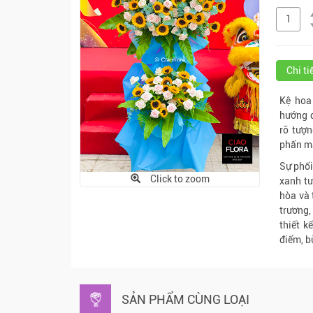
Chi t
Kệ hoa
hướng 
rỡ tượn
phấn ma
Sự phối
Click to zoom
xanh tư
hòa và 
trương
thiết k
điểm, b
SẢN PHẨM CÙNG LOẠI