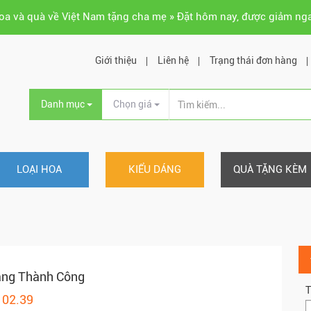
hoa và quà về Việt Nam tặng cha mẹ » Đặt hôm nay, được giảm ng
Giới thiệu
Liên hệ
Trạng thái đơn hàng
Danh mục
Chọn giá
LOẠI HOA
KIỂU DÁNG
QUÀ TẶNG KÈM
áng Thành Công
T
102.39