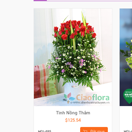
Tình Nồng Thắm
$125.54
Đặt mua
HGI-485
HGI-