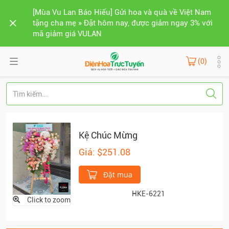
[Mùa Vu Lan Báo Hiếu] Gửi hoa và quà về Việt Nam
tặng cha mẹ » Đặt hôm nay, được giảm ngay 3% với
mã giảm giá VULAN
(0)
Kệ Chúc Mừng
Giá: $251.08
Đặt mua
HKE-6221
Click to zoom