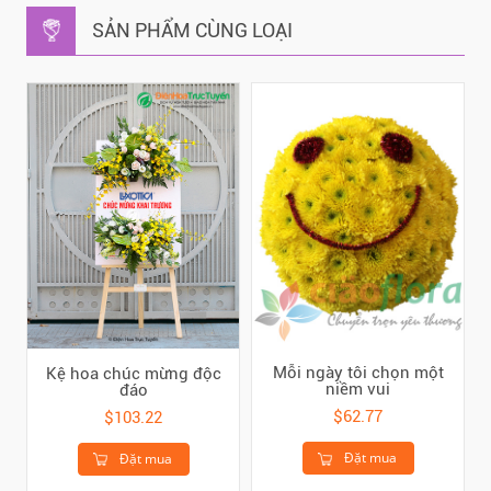
SẢN PHẨM CÙNG LOẠI
Mỗi ngày tôi chọn một
Kệ hoa chúc mừng độc
niềm vui
đáo
$62.77
$103.22
Đặt mua
Đặt mua