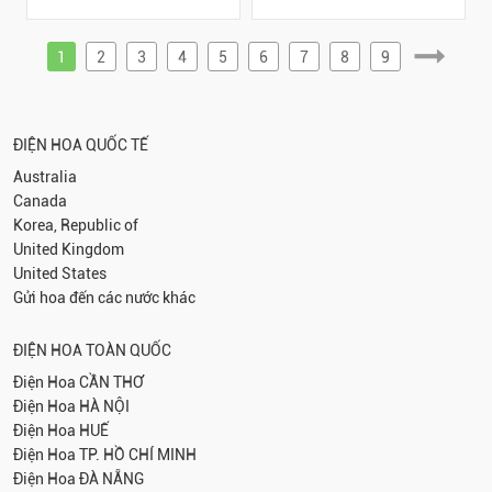
1
2
3
4
5
6
7
8
9
ĐIỆN HOA QUỐC TẾ
Australia
Canada
Korea, Republic of
United Kingdom
United States
Gửi hoa đến các nước khác
ĐIỆN HOA TOÀN QUỐC
Điện Hoa
CẦN THƠ
Điện Hoa
HÀ NỘI
Điện Hoa
HUẾ
Điện Hoa
TP. HỒ CHÍ MINH
Điện Hoa
ĐÀ NẴNG