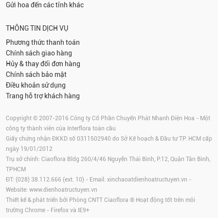
Gửi hoa đến các tỉnh khác
THÔNG TIN DỊCH VỤ
Phương thức thanh toán
Chính sách giao hàng
Hủy & thay đổi đơn hàng
Chính sách bảo mật
Điều khoản sử dụng
Trang hỗ trợ khách hàng
Copyright © 2007-2016 Công ty Cổ Phần Chuyển Phát Nhanh Điện Hoa - Một
công ty thành viên của Interflora toàn cầu
Giấy chứng nhận ĐKKD số 0311502940 do Sở Kế hoạch & Đầu tư TP. HCM cấp
ngày 19/01/2012
Trụ sở chính: Ciaoflora Bldg 260/4/46 Nguyễn Thái Bình, P.12, Quận Tân Bình,
TPHCM
ĐT: (028) 38.112.666 (ext. 10) - Email:
xinchaoatdienhoatructuyen.vn
-
Website:
www.dienhoatructuyen.vn
Thiết kế & phát triển bởi Phòng CNTT Ciaoflora ® Hoạt động tốt trên môi
trường
Chrome
-
Firefox
và IE9+