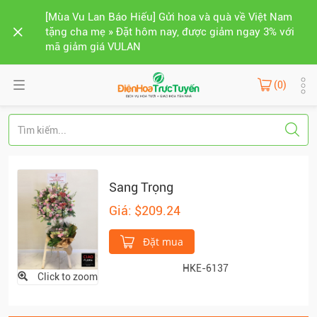
[Mùa Vu Lan Báo Hiếu] Gửi hoa và quà về Việt Nam
tặng cha mẹ » Đặt hôm nay, được giảm ngay 3% với
mã giảm giá VULAN
(0)
Sang Trọng
Giá: $209.24
Đặt mua
HKE-6137
Click to zoom