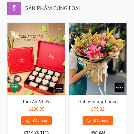
SẢN PHẨM CÙNG LOẠI
Tâm An Nhiên
Tình yêu ngọt ngào
$236.85
$75.32
Đặt mua
Đặt mua
QTSK-YS-T100
HBO-033