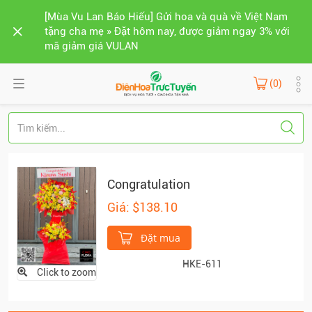
[Mùa Vu Lan Báo Hiếu] Gửi hoa và quà về Việt Nam
tặng cha mẹ » Đặt hôm nay, được giảm ngay 3% với
mã giảm giá VULAN
(0)
Congratulation
Giá: $138.10
Đặt mua
HKE-611
Click to zoom