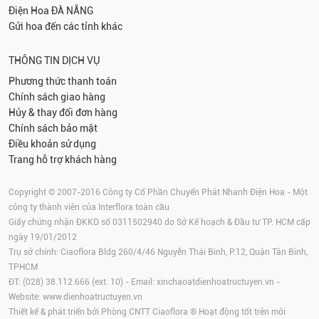
Điện Hoa
ĐÀ NẴNG
Gửi hoa đến các tỉnh khác
THÔNG TIN DỊCH VỤ
Phương thức thanh toán
Chính sách giao hàng
Hủy & thay đổi đơn hàng
Chính sách bảo mật
Điều khoản sử dụng
Trang hỗ trợ khách hàng
Copyright © 2007-2016 Công ty Cổ Phần Chuyển Phát Nhanh Điện Hoa - Một
công ty thành viên của Interflora toàn cầu
Giấy chứng nhận ĐKKD số 0311502940 do Sở Kế hoạch & Đầu tư TP. HCM cấp
ngày 19/01/2012
Trụ sở chính: Ciaoflora Bldg 260/4/46 Nguyễn Thái Bình, P.12, Quận Tân Bình,
TPHCM
ĐT: (028) 38.112.666 (ext. 10) - Email:
xinchaoatdienhoatructuyen.vn
-
Website:
www.dienhoatructuyen.vn
Thiết kế & phát triển bởi Phòng CNTT Ciaoflora ® Hoạt động tốt trên môi