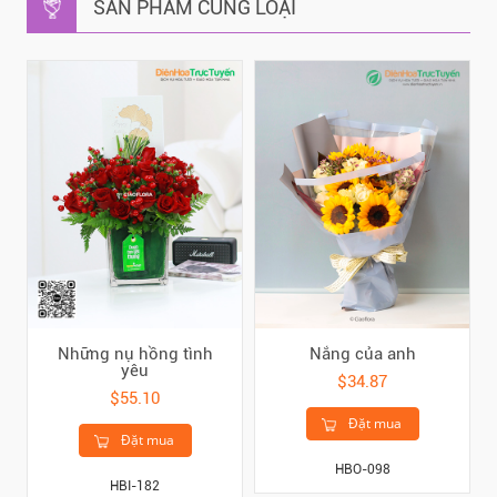
SẢN PHẨM CÙNG LOẠI
Những nụ hồng tình
Nắng của anh
yêu
$34.87
$55.10
Đặt mua
Đặt mua
HBO-098
HBI-182