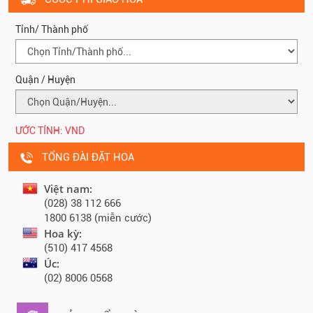
Tỉnh/ Thành phố
Quận / Huyện
ƯỚC TÍNH:
VND
TỔNG ĐÀI ĐẶT HOA
Việt nam:
(028) 38 112 666
1800 6138 (miễn cước)
Hoa kỳ:
(510) 417 4568
Úc:
(02) 8006 0568