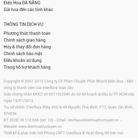
Điện Hoa
ĐÀ NẴNG
Gửi hoa đến các tỉnh khác
THÔNG TIN DỊCH VỤ
Phương thức thanh toán
Chính sách giao hàng
Hủy & thay đổi đơn hàng
Chính sách bảo mật
Điều khoản sử dụng
Trang hỗ trợ khách hàng
Copyright © 2007-2016 Công ty Cổ Phần Chuyển Phát Nhanh Điện Hoa - Một
công ty thành viên của Interflora toàn cầu
Giấy chứng nhận ĐKKD số 0311502940 do Sở Kế hoạch & Đầu tư TP. HCM cấp
ngày 19/01/2012
Trụ sở chính: Ciaoflora Bldg 260/4/46 Nguyễn Thái Bình, P.12, Quận Tân Bình,
TPHCM
ĐT: (028) 38.112.666 (ext. 10) - Email:
xinchaoatdienhoatructuyen.vn
-
Website:
www.dienhoatructuyen.vn
Thiết kế & phát triển bởi Phòng CNTT Ciaoflora ® Hoạt động tốt trên môi