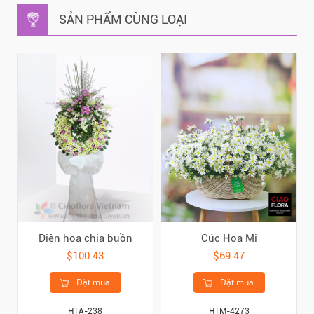
SẢN PHẨM CÙNG LOẠI
Điện hoa chia buồn
Cúc Họa Mi
$100.43
$69.47
Đặt mua
Đặt mua
HTA-238
HTM-4273