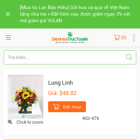
[Mùa Vu Lan Báo Hiếu] Gửi hoa và quà về Việt Nam
tặng cha mẹ » Đặt hôm nay, được giảm ngay 3% với
mã giảm giá VULAN
(0)
Lung Linh
Giá: $48.82
Đặt mua
HGI-476
Click to zoom