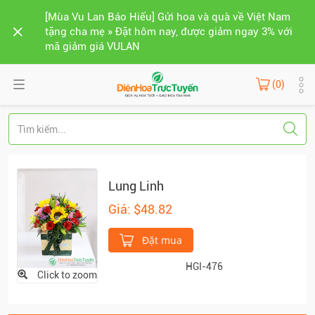
[Mùa Vu Lan Báo Hiếu] Gửi hoa và quà về Việt Nam
tặng cha mẹ » Đặt hôm nay, được giảm ngay 3% với
mã giảm giá VULAN
(0)
Lung Linh
Giá: $48.82
Đặt mua
HGI-476
Click to zoom