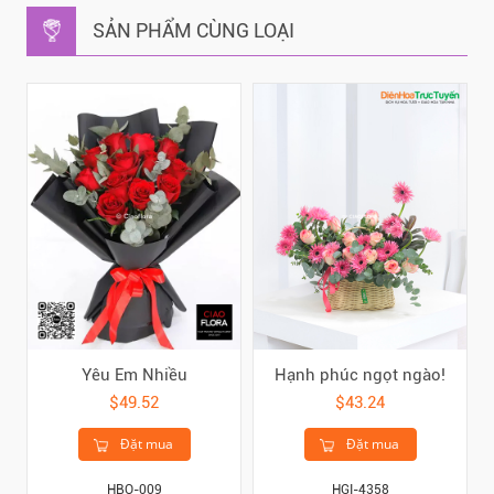
SẢN PHẨM CÙNG LOẠI
Yêu Em Nhiều
Hạnh phúc ngọt ngào!
$49.52
$43.24
Đặt mua
Đặt mua
HBO-009
HGI-4358