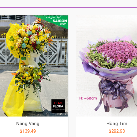
Nắng Vàng
Hồng Tím
$139.49
$292.93