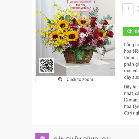
Chi t
Lẵng ho
hoa Hồ
thông 
phản g
mại của
đầy sức
Click to zoom
Đây là 
nhật, c
là mang
hoa tận
đủ ý ng