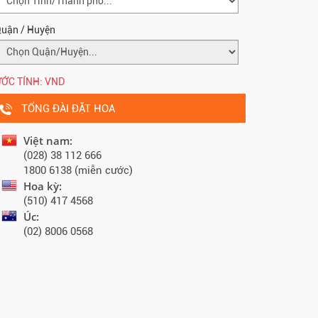
uận / Huyện
ỚC TÍNH:
VND
TỔNG ĐÀI ĐẶT HOA
Việt nam:
(028) 38 112 666
1800 6138 (miễn cước)
Hoa kỳ:
(510) 417 4568
Úc:
(02) 8006 0568