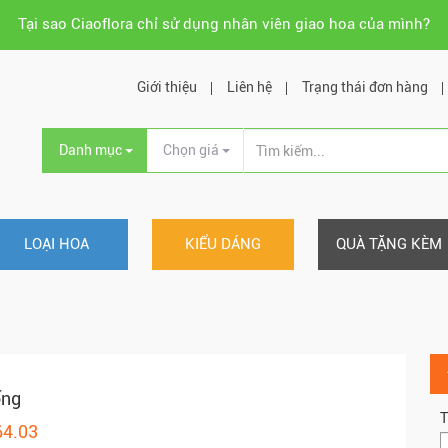
Tại sao Ciaoflora chỉ sử dụng nhân viên giao hoa của mình?
Giới thiệu
Liên hệ
Trạng thái đơn hàng
Danh mục
Chọn giá
LOẠI HOA
KIỂU DÁNG
QUÀ TẶNG KÈM
ống
T
64.03