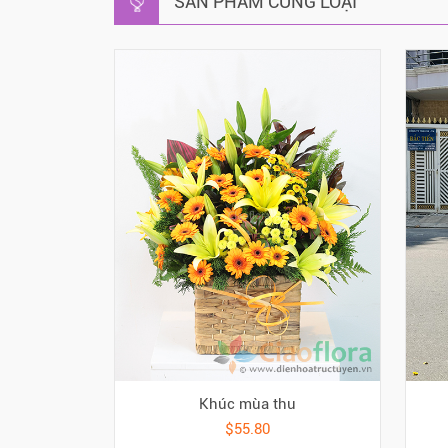
SẢN PHẨM CÙNG LOẠI
Khúc mùa thu
$55.80