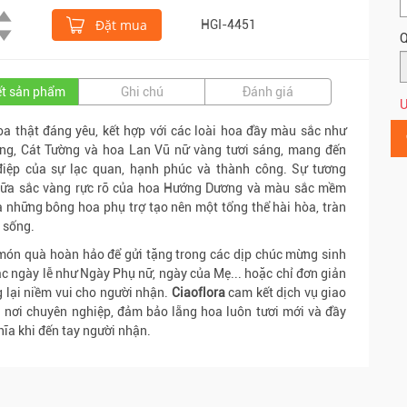
Đặt mua
HGI-4451
Q
iết sản phẩm
Ghi chú
Đánh giá
Ư
a thật đáng yêu, kết hợp với các loài hoa đầy màu sắc như
ng, Cát Tường và hoa Lan Vũ nữ vàng tươi sáng, mang đến
điệp của sự lạc quan, hạnh phúc và thành công. Sự tương
iữa sắc vàng rực rỡ của hoa Hướng Dương và màu sắc mềm
 những bông hoa phụ trợ tạo nên một tổng thể hài hòa, tràn
 sống.
món quà hoàn hảo để gửi tặng trong các dịp chúc mừng sinh
ác ngày lễ như Ngày Phụ nữ, ngày của Mẹ... hoặc chỉ đơn giản
 lại niềm vui cho người nhận.
Ciaoflora
cam kết dịch vụ giao
 nơi chuyên nghiệp, đảm bảo lẵng hoa luôn tươi mới và đầy
hĩa khi đến tay người nhận.