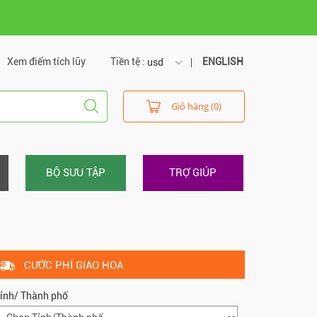
Xem điểm tích lũy
Tiền tệ :
ENGLISH
usd
usd
Giỏ hàng (0)
vnd
BỘ SƯU TẬP
TRỢ GIÚP
CƯỚC PHÍ GIAO HOA
ỉnh/ Thành phố