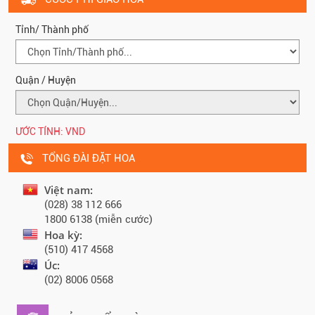
Tỉnh/ Thành phố
Quận / Huyện
ƯỚC TÍNH:
VND
TỔNG ĐÀI ĐẶT HOA
Việt nam:
(028) 38 112 666
1800 6138 (miễn cước)
Hoa kỳ:
(510) 417 4568
Úc:
(02) 8006 0568