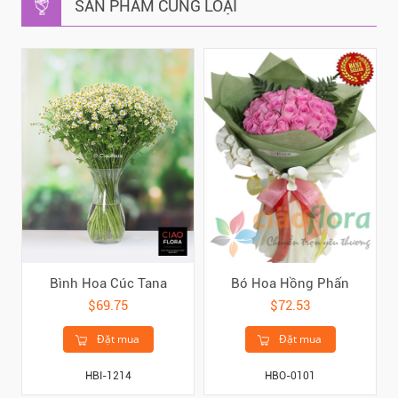
SẢN PHẨM CÙNG LOẠI
Bình Hoa Cúc Tana
Bó Hoa Hồng Phấn
$69.75
$72.53
Đặt mua
Đặt mua
HBI-1214
HBO-0101