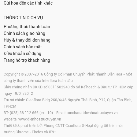
Gửi hoa đến các tỉnh khác
THÔNG TIN DỊCH VỤ
Phương thức thanh toán
Chính sách giao hàng
Hủy & thay đổi đơn hàng
Chính sách bảo mật
Điều khoản sử dụng
Trang hỗ trợ khách hàng
Copyright © 2007-2016 Công ty Cổ Phần Chuyển Phát Nhanh Điện Hoa - Một
công ty thành viên của Interflora toàn cầu
Giấy chứng nhận ĐKKD số 0311502940 do Sở Kế hoạch & Đầu tư TP. HCM cấp
ngày 19/01/2012
Trụ sở chính: Ciaoflora Bldg 260/4/46 Nguyễn Thái Bình, P.12, Quận Tân Bình,
TPHCM
ĐT: (028) 38.112.666 (ext. 10) - Email:
xinchaoatdienhoatructuyen.vn
-
Website:
www.dienhoatructuyen.vn
Thiết kế & phát triển bởi Phòng CNTT Ciaoflora ® Hoạt động tốt trên môi
trường
Chrome
-
Firefox
và IE9+