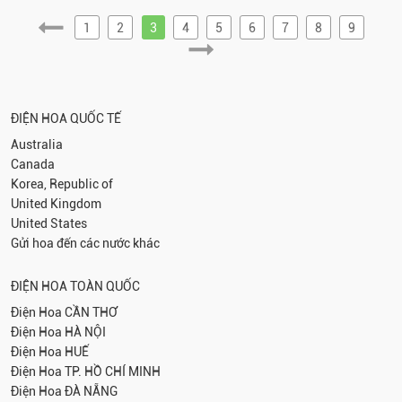
1
2
3
4
5
6
7
8
9
ĐIỆN HOA QUỐC TẾ
Australia
Canada
Korea, Republic of
United Kingdom
United States
Gửi hoa đến các nước khác
ĐIỆN HOA TOÀN QUỐC
Điện Hoa
CẦN THƠ
Điện Hoa
HÀ NỘI
Điện Hoa
HUẾ
Điện Hoa
TP. HỒ CHÍ MINH
Điện Hoa
ĐÀ NẴNG