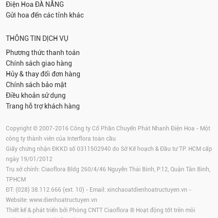
Điện Hoa
ĐÀ NẴNG
Gửi hoa đến các tỉnh khác
THÔNG TIN DỊCH VỤ
Phương thức thanh toán
Chính sách giao hàng
Hủy & thay đổi đơn hàng
Chính sách bảo mật
Điều khoản sử dụng
Trang hỗ trợ khách hàng
Copyright © 2007-2016 Công ty Cổ Phần Chuyển Phát Nhanh Điện Hoa - Một
công ty thành viên của Interflora toàn cầu
Giấy chứng nhận ĐKKD số 0311502940 do Sở Kế hoạch & Đầu tư TP. HCM cấp
ngày 19/01/2012
Trụ sở chính: Ciaoflora Bldg 260/4/46 Nguyễn Thái Bình, P.12, Quận Tân Bình,
TPHCM
ĐT: (028) 38.112.666 (ext. 10) - Email:
xinchaoatdienhoatructuyen.vn
-
Website:
www.dienhoatructuyen.vn
Thiết kế & phát triển bởi Phòng CNTT Ciaoflora ® Hoạt động tốt trên môi