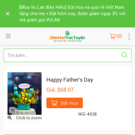
[Mùa Vu Lan Báo Hiếu] Gửi hoa và quà về Việt Nam
tặng cha mẹ » Đặt hôm nay, được giảm ngay 3% với
mã giảm giá VULAN
(0)
Happy Father's Day
Giá: $68.07
Đặt mua
HGI-4438
Click to zoom