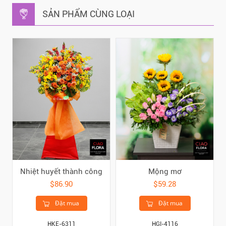
SẢN PHẨM CÙNG LOẠI
Nhiệt huyết thành công
Mộng mơ
$86.90
$59.28
Đặt mua
Đặt mua
HKE-6311
HGI-4116