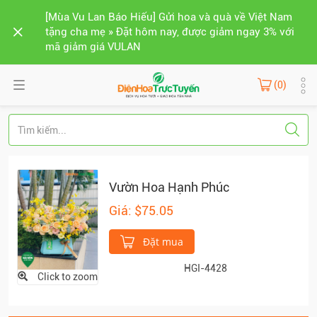
[Mùa Vu Lan Báo Hiếu] Gửi hoa và quà về Việt Nam
tặng cha mẹ » Đặt hôm nay, được giảm ngay 3% với
mã giảm giá VULAN
(0)
Vườn Hoa Hạnh Phúc
Giá: $75.05
Đặt mua
HGI-4428
Click to zoom