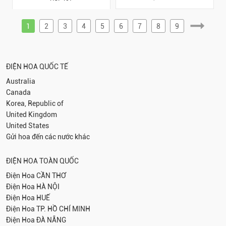
1
2
3
4
5
6
7
8
9
ĐIỆN HOA QUỐC TẾ
Australia
Canada
Korea, Republic of
United Kingdom
United States
Gửi hoa đến các nước khác
ĐIỆN HOA TOÀN QUỐC
Điện Hoa
CẦN THƠ
Điện Hoa
HÀ NỘI
Điện Hoa
HUẾ
Điện Hoa
TP. HỒ CHÍ MINH
Điện Hoa
ĐÀ NẴNG