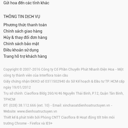
Gửi hoa đến các tỉnh khác
THÔNG TIN DỊCH VỤ
Phương thức thanh toán
Chính sách giao hàng
Hủy & thay đổi đơn hàng
Chính sách bảo mật
Điều khoản sử dụng
Trang hỗ trợ khách hàng
Copyright © 2007-2016 Công ty Cổ Phần Chuyển Phát Nhanh Điện Hoa - Một
công ty thành viên của Interflora toàn cầu
Giấy chứng nhận ĐKKD số 0311502940 do Sở Kế hoạch & Đầu tư TP. HCM cấp
ngày 19/01/2012
Trụ sở chính: Ciaoflora Bldg 260/4/46 Nguyễn Thái Bình, P.12, Quận Tân Bình,
TPHCM
ĐT: (028) 38.112.666 (ext. 10) - Email:
xinchaoatdienhoatructuyen.vn
-
Website:
www.dienhoatructuyen.vn
Thiết kế & phát triển bởi Phòng CNTT Ciaoflora ® Hoạt động tốt trên môi
trường
Chrome
-
Firefox
và IE9+