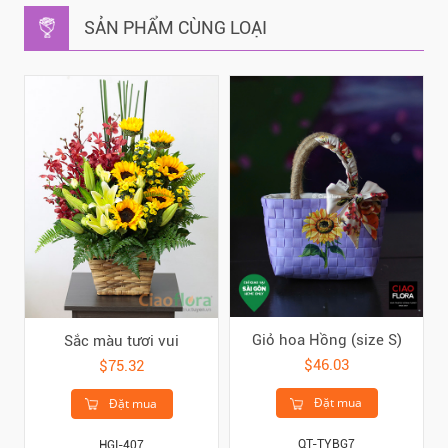
SẢN PHẨM CÙNG LOẠI
Giỏ hoa Hồng (size S)
Sắc màu tươi vui
$46.03
$75.32
Đặt mua
Đặt mua
QT-TYBG7
HGI-407