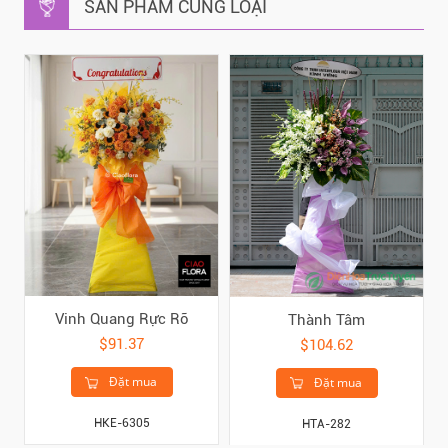
SẢN PHẨM CÙNG LOẠI
Vinh Quang Rực Rỡ
Thành Tâm
$91.37
$104.62
Đặt mua
Đặt mua
HKE-6305
HTA-282