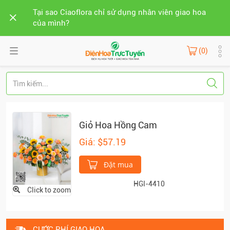
Tại sao Ciaoflora chỉ sử dụng nhân viên giao hoa
của mình?
(0)
Giỏ Hoa Hồng Cam
Giá: $57.19
Đặt mua
HGI-4410
Click to zoom
CƯỚC PHÍ GIAO HOA