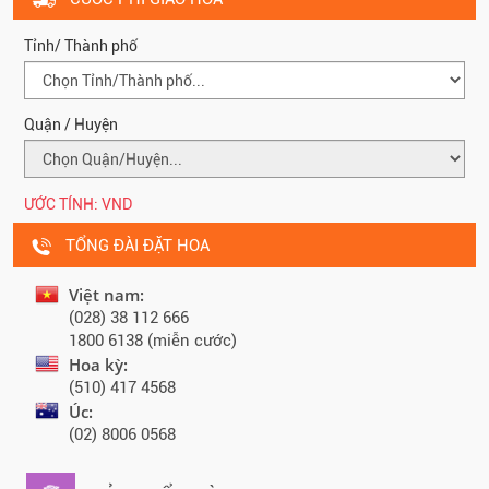
Tỉnh/ Thành phố
Quận / Huyện
ƯỚC TÍNH:
VND
TỔNG ĐÀI ĐẶT HOA
Việt nam:
(028) 38 112 666
1800 6138 (miễn cước)
Hoa kỳ:
(510) 417 4568
Úc:
(02) 8006 0568