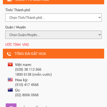
Tỉnh/ Thành phố
Quận / Huyện
ƯỚC TÍNH:
VND
TỔNG ĐÀI ĐẶT HOA
Việt nam:
(028) 38 112 666
1800 6138 (miễn cước)
Hoa kỳ:
(510) 417 4568
Úc:
(02) 8006 0568