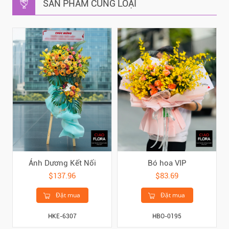
SẢN PHẨM CÙNG LOẠI
Ánh Dương Kết Nối
Bó hoa VIP
$137.96
$83.69
Đặt mua
Đặt mua
HKE-6307
HBO-0195