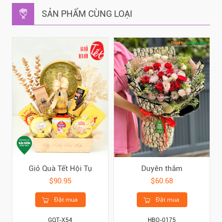
SẢN PHẨM CÙNG LOẠI
Giỏ Quà Tết Hội Tụ
Duyên thắm
$90.95
$60.68
Đặt mua
Đặt mua
GQT-X54
HBO-0175